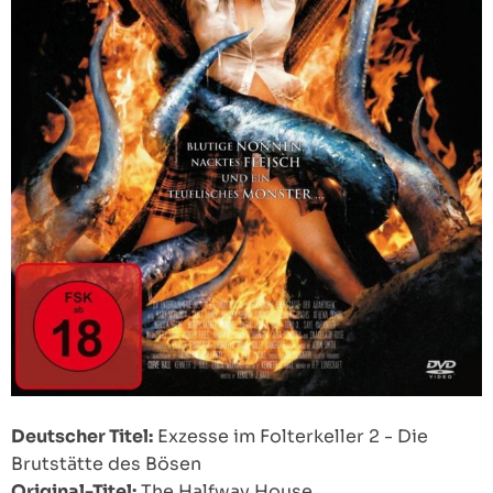
Deutscher Titel:
Exzesse im Folterkeller 2 - Die
Brutstätte des Bösen
Original-Titel:
The Halfway House