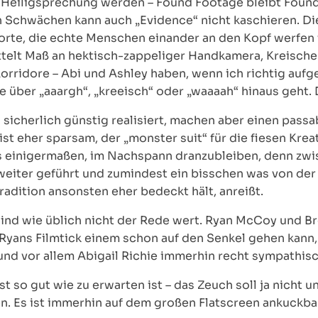
e Heiligsprechung werden – Found Footage bleibt Found
Schwächen kann auch „Evidence“ nicht kaschieren. Die 
Worte, die echte Menschen einander an den Kopf werfe
ttelt Maß an hektisch-zappeliger Handkamera, Kreisc
orridore – Abi und Ashley haben, wenn ich richtig auf
ie über „aaargh“, „kreeisch“ oder „waaaah“ hinaus geht.
 sicherlich günstig realisiert, machen aber einen pass
st eher sparsam, der „monster suit“ für die fiesen Krea
ens einigermaßen, im Nachspann dranzubleiben, denn z
weiter geführt und zumindest ein bisschen was von der
radition ansonsten eher bedeckt hält, anreißt.
sind wie üblich nicht der Rede wert. Ryan McCoy und B
Ryans Filmtick einem schon auf den Senkel gehen kann, 
und vor allem Abigail Richie immerhin recht sympathisc
st so gut wie zu erwarten ist – das Zeuch soll ja nich
. Es ist immerhin auf dem großen Flatscreen ankuckba