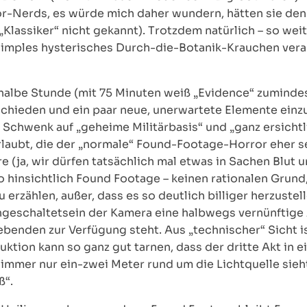
or-Nerds, es würde mich daher wundern, hätten sie den
lassiker“ nicht gekannt). Trotzdem natürlich – so weit,
n simples hysterisches Durch-die-Botanik-Krauchen vera
te halbe Stunde (mit 75 Minuten weiß „Evidence“ zuminde
chieden und ein paar neue, unerwartete Elemente einzu
r Schwenk auf „geheime Militärbasis“ und „ganz ersicht
laubt, die der „normale“ Found-Footage-Horror eher se
(ja, wir dürfen tatsächlich mal etwas in Sachen Blut 
o hinsichtlich Found Footage – keinen rationalen Grund,
 erzählen, außer, dass es so deutlich billiger herzustel
Eingeschaltetsein der Kamera eine halbwegs vernünftige
lebenden zur Verfügung steht. Aus „technischer“ Sicht
uktion kann so ganz gut tarnen, dass der dritte Akt in e
 immer nur ein-zwei Meter rund um die Lichtquelle sieh
ß“.