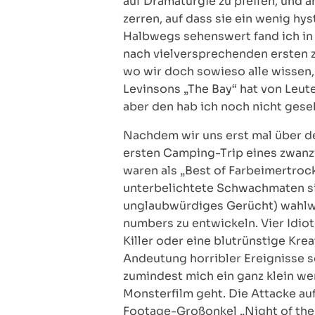
auf Dramaturgie zu pfeifen, und a
zerren, auf dass sie ein wenig hys
Halbwegs sehenswert fand ich in 
nach vielversprechenden ersten z
wo wir doch sowieso alle wissen,
Levinsons „The Bay“ hat von Leut
aber den hab ich noch nicht gese
Nachdem wir uns erst mal über d
ersten Camping-Trip eines zwanzi
waren als „Best of Farbeimertroc
unterbelichtete Schwachmaten sich
unglaubwürdiges Gerücht) wahlwe
numbers zu entwickeln. Vier Idio
Killer oder eine blutrünstige Kre
Andeutung horribler Ereignisse s
zumindest mich ein ganz klein we
Monsterfilm geht. Die Attacke au
Footage-Großonkel „Night of the