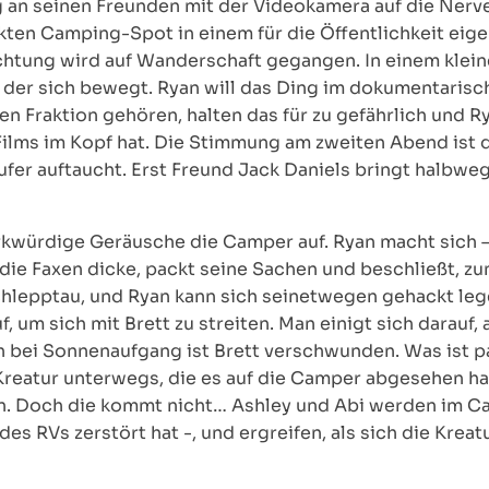
an seinen Freunden mit der Videokamera auf die Nerve
kten Camping-Spot in einem für die Öffentlichkeit eige
chtung wird auf Wanderschaft gegangen. In einem klein
 der sich bewegt. Ryan will das Ding im dokumentarisch
en Fraktion gehören, halten das für zu gefährlich und R
s Films im Kopf hat. Die Stimmung am zweiten Abend is
ufer auftaucht. Erst Freund Jack Daniels bringt halbwe
kwürdige Geräusche die Camper auf. Ryan macht sich –
n die Faxen dicke, packt seine Sachen und beschließt,
hlepptau, und Ryan kann sich seinetwegen gehackt lege
 um sich mit Brett zu streiten. Man einigt sich darauf
 bei Sonnenaufgang ist Brett verschwunden. Was ist pa
eatur unterwegs, die es auf die Camper abgesehen hat. 
olen. Doch die kommt nicht… Ashley und Abi werden im
es RVs zerstört hat -, und ergreifen, als sich die Kreatu