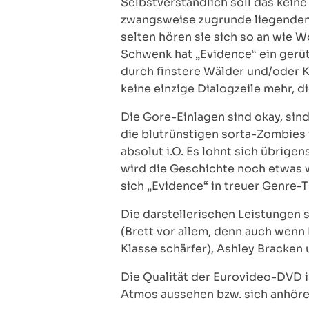
Selbstverständlich soll das kein
zwangsweise zugrunde liegenden 
selten hören sie sich so an wie 
Schwenk hat „Evidence“ ein gerü
durch finstere Wälder und/oder K
keine einzige Dialogzeile mehr, d
Die Gore-Einlagen sind okay, sind
die blutrünstigen sorta-Zombies i
absolut i.O. Es lohnt sich übrig
wird die Geschichte noch etwas 
sich „Evidence“ in treuer Genre-T
Die darstellerischen Leistungen 
(Brett vor allem, denn auch wenn 
Klasse schärfer), Ashley Bracken 
Die Qualität der Eurovideo-DVD i
Atmos aussehen bzw. sich anhören