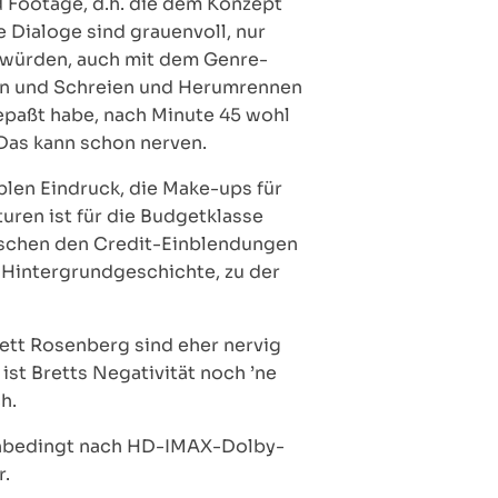
 Footage, d.h. die dem Konzept
Dialoge sind grauenvoll, nur
n würden, auch mit dem Genre-
hen und Schreien und Herumrennen
gepaßt habe, nach Minute 45 wohl
 Das kann schon nerven.
ablen Eindruck, die Make-ups für
turen ist für die Budgetklasse
wischen den Credit-Einblendungen
 Hintergrundgeschichte, zu der
rett Rosenberg sind eher nervig
ist Bretts Negativität noch ’ne
h.
t unbedingt nach HD-IMAX-Dolby-
r.