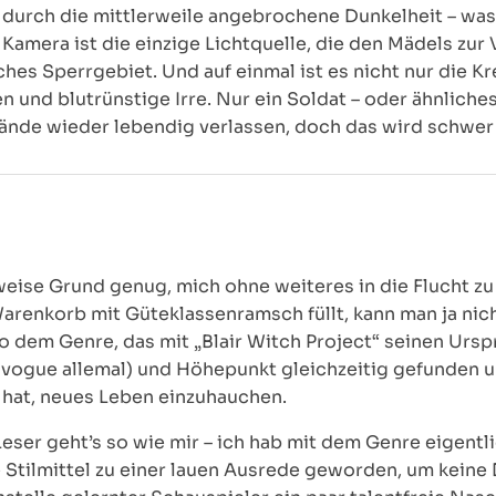
 durch die mittlerweile angebrochene Dunkelheit – was
 Kamera ist die einzige Lichtquelle, die den Mädels zur 
hes Sperrgebiet. Und auf einmal ist es nicht nur die Krea
und blutrünstige Irre. Nur ein Soldat – oder ähnliches 
elände wieder lebendig verlassen, doch das wird schwe
eise Grund genug, mich ohne weiteres in die Flucht z
renkorb mit Güteklassenramsch füllt, kann man ja nic
 dem Genre, das mit „Blair Witch Project“ seinen Urspru
 vogue allemal) und Höhepunkt gleichzeitig gefunden 
hat, neues Leben einzuhauchen.
Leser geht’s so wie mir – ich hab mit dem Genre eigent
de Stilmittel zu einer lauen Ausrede geworden, um kein