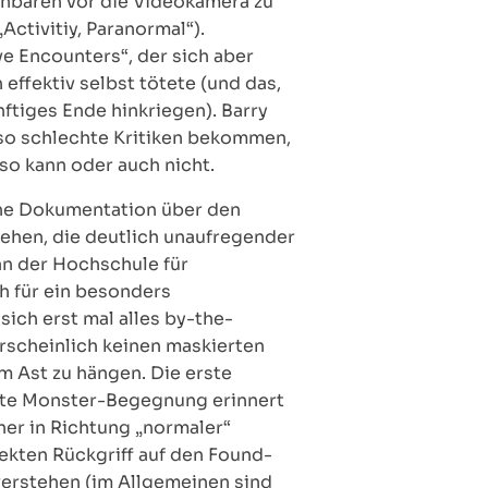
senbären vor die Videokamera zu
Activitiy, Paranormal“).
ve Encounters“, der sich aber
effektiv selbst tötete (und das,
ftiges Ende hinkriegen). Barry
t so schlechte Kritiken bekommen,
so kann oder auch nicht.
ine Dokumentation über den
sehen, die deutlich unaufregender
an der Hochschule für
ch für ein besonders
ch erst mal alles by-the-
rscheinlich keinen maskierten
m Ast zu hängen. Die erste
erste Monster-Begegnung erinnert
her in Richtung „normaler“
ekten Rückgriff auf den Found-
erstehen (im Allgemeinen sind