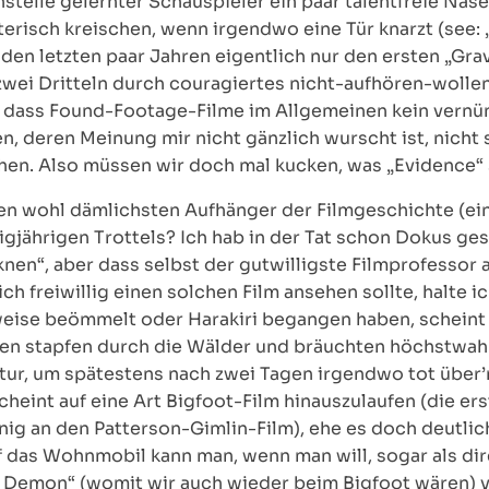
nstelle gelernter Schauspieler ein paar talentfreie Na
terisch kreischen, wenn irgendwo eine Tür knarzt (see: „
den letzten paar Jahren eigentlich nur den ersten „Gra
wei Dritteln durch couragiertes nicht-aufhören-wollen 
 dass Found-Footage-Filme im Allgemeinen kein vernün
en, deren Meinung mir nicht gänzlich wurscht ist, nich
hen. Also müssen wir doch mal kucken, was „Evidence“ 
en wohl dämlichsten Aufhänger der Filmgeschichte (e
gjährigen Trottels? Ich hab in der Tat schon Dokus ge
knen“, aber dass selbst der gutwilligste Filmprofessor 
 freiwillig einen solchen Film ansehen sollte, halte i
ise beömmelt oder Harakiri begangen haben, scheint si
ten stapfen durch die Wälder und bräuchten höchstwah
atur, um spätestens nach zwei Tagen irgendwo tot über’
cheint auf eine Art Bigfoot-Film hinauszulaufen (die 
nig an den Patterson-Gimlin-Film), ehe es doch deutlic
f das Wohnmobil kann man, wenn man will, sogar als dir
 Demon“ (womit wir auch wieder beim Bigfoot wären) v