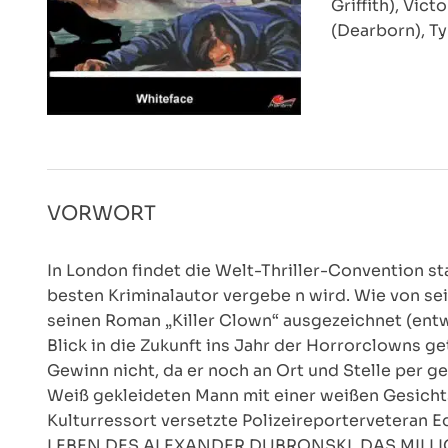
Griffith), Vic
(Dearborn), T
VORWORT
In London findet die Welt-Thriller-Convention sta
besten Kriminalautor vergebe n wird. Wie von se
seinen Roman „Killer Clown“ ausgezeichnet (entw
Blick in die Zukunft ins Jahr der Horrorclowns g
Gewinn nicht, da er noch an Ort und Stelle per 
Weiß gekleideten Mann mit einer weißen Gesicht
Kulturressort versetzte Polizeireporterveteran
LEBEN DES ALEXANDER DUBRONSKI, DAS MILLIO