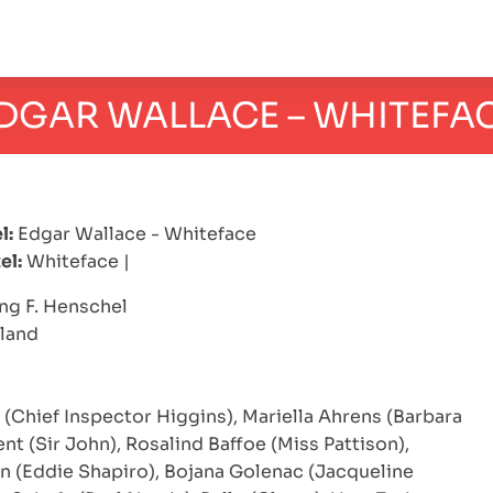
DGAR WALLACE – WHITEFA
l:
Edgar Wallace - Whiteface
el:
Whiteface
|
g F. Henschel
land
(Chief Inspector Higgins), Mariella Ahrens (Barbara
ent (Sir John), Rosalind Baffoe (Miss Pattison),
n (Eddie Shapiro), Bojana Golenac (Jacqueline