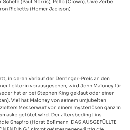
tor Schefe (Paul Norris), Pello (Clown), Uwe Zerbe
yron Ricketts (Homer Jackson)
tt, in deren Verlauf der Derringer-Preis an den
iner Lektorin vorausgesehen, wird John Maloney für
eder hat er bei Stephen King geklaut oder einen
etan). Viel hat Maloney von seinem umjubelten
gezieltem Messerwurf von einem mysteriösen ganz in
smaske getötet wird. Der altersbedingt ins
 Eddie Shapiro (Horst Bollmann, DAS AUSGEFÜLLTE
NENDING ) nimmt geistesgegenwärtig die