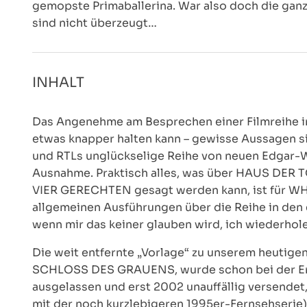
gemopste Primaballerina. War also doch die gan
sind nicht überzeugt…
INHALT
Das Angenehme am Besprechen einer Filmreihe inne
etwas knapper halten kann – gewisse Aussagen sind
und RTLs unglückselige Reihe von neuen Edgar-W
Ausnahme. Praktisch alles, was über HAUS DE
VIER GERECHTEN gesagt werden kann, ist für WHIT
allgemeinen Ausführungen über die Reihe in de
wenn mir das keiner glauben wird, ich wiederhol
Die weit entfernte „Vorlage“ zu unserem heutigen 
SCHLOSS DES GRAUENS, wurde schon bei der Ers
ausgelassen und erst 2002 unauffällig versendet
mit der noch kurzlebigeren 1995er-Fernsehserie