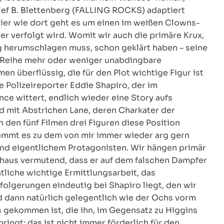
lef B. Blettenberg (FALLING ROCKS) adaptiert
Hier wie dort geht es um einen im weißen Clowns-
r verfolgt wird. Womit wir auch die primäre Krux,
 herumschlagen muss, schon geklärt haben – seine
er Reihe mehr oder weniger unabdingbare
n überflüssig, die für den Plot wichtige Figur ist
 Polizeireporter Eddie Shapiro, der im
ce wittert, endlich wieder eine Story aufs
nd mit Abstrichen Lane, deren Charkater der
n den fünf Filmen drei Figuren diese Position
 kommt es zu dem von mir immer wieder arg gern
nd eigentlichem Protagonisten. Wir hängen primär
chaus vermutend, dass er auf dem falschen Dampfer
tliche wichtige Ermittlungsarbeit, das
olgerungen eindeutig bei Shapiro liegt, den wir
d dann natürlich gelegentlich wie der Ochs vorm
is gekommen ist, die ihn, im Gegensatz zu Higgins
ringt; das ist nicht immer förderlich für den