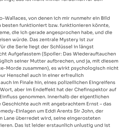
o-Wallaces, von denen ich mir nunmehr ein Bild
m besten funktioniert bzw. funktionieren könnte,
bleme, die ich gerade angesprochen habe, und die
isen würde. Das zentrale Mystery ist zur
r die Serie liegt der Schlüssel in längst
ht Aufgefasstem (Spoiler: Das Wiederauftauchen
üglich seiner Mutter aufbrechen, und ja, mit diesem
ce-Morde zusammen), es wirkt psychologisch nicht
r Henschel auch in einer erfreulich
uch im Finale hin, eines polizeilichen Eingreifens
e Wort, aber im Endeffekt hat der Chefinspektor auf
Einfluss genommen. Innerhalb der eigentlichen
 Geschichte auch mit angebrachtem Ernst – das
Comedy-Einlagen um Eddi Arents Sir John, der
n Lane überredet wird, seine eingerosteten
eren. Das ist leider erstaunlich unlustig und ist