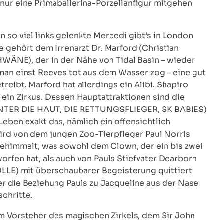
nur eine Primaballerina-Porzellanfigur mitgehen
n so viel links gelenkte Mercedi gibt’s in London
e gehört dem Irrenarzt Dr. Marford (Christian
NE), der in der Nähe von Tidal Basin – wieder
 man einst Reeves tot aus dem Wasser zog – eine gut
eibt. Marford hat allerdings ein Alibi. Shapiro
t ein Zirkus. Dessen Hauptattraktionen sind die
, UNTER DIE HAUT, DIE RETTUNGSFLIEGER, SK BABIES)
Leben exakt das, nämlich ein offensichtlich
rd von dem jungen Zoo-Tierpfleger Paul Norris
himmelt, was sowohl dem Clown, der ein bis zwei
rfen hat, als auch von Pauls Stiefvater Dearborn
) mit überschaubarer Begeisterung quittiert
er die Beziehung Pauls zu Jacqueline aus der Nase
chritte.
em Vorsteher des magischen Zirkels, dem Sir John