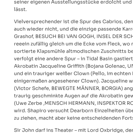
seiner eigenen Ausstellungsstücke erdolcht und 
lässt.
Vielversprechender ist die Spur des Cabrios, den
auch wieder nicht, und die einzige passende Karr
Grashof, BESUCH BEI VAN GOGH, INSEL DER SCHWÄ
reeein zufällig gleich um die Ecke vom Fleck, wo
sortierte Klapsmühle altmodischen Zuschnitts betr
verfolgt eine andere Spur – in Tidal Basin gastier
Akrobatin Jacqueline Griffith (Bojana Golenac
und ein trauriger weißer Clown (Pello, im echten 
einigermaßen angesehener Clown). Jacqueline wi
(Victor Schefe, BEWEGTE MÄNNER, BORGIA) ange
traurig geschminkte Augen auf die Akrobatin gewo
(Uwe Zerbe ,MENSCH HERMANN, INSPEKTOR ROLLE
wird. Shapiro versucht Dearborn Einzelheiten üb
zu ziehen, macht aber keine entscheidenden Forts
Sir John darf ins Theater – mit Lord Oxbridge, d