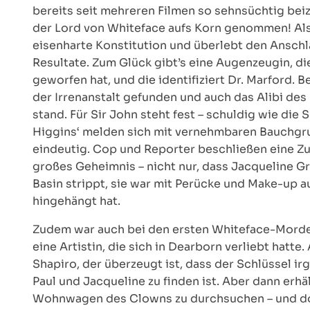
bereits seit mehreren Filmen so sehnsüchtig bei
der Lord von Whiteface aufs Korn genommen! Als 
eisenharte Konstitution und überlebt den Anschla
Resultate. Zum Glück gibt’s eine Augenzeugin, di
geworfen hat, und die identifiziert Dr. Marford. 
der Irrenanstalt gefunden und auch das Alibi des
stand. Für Sir John steht fest – schuldig wie die
Higgins‘ melden sich mit vernehmbaren Bauchgrum
eindeutig. Cop und Reporter beschließen eine Z
großes Geheimnis – nicht nur, dass Jacqueline Gri
Basin strippt, sie war mit Perücke und Make-up 
hingehängt hat.
Zudem war auch bei den ersten Whiteface-Morden e
eine Artistin, die sich in Dearborn verliebt hatte.
Shapiro, der überzeugt ist, dass der Schlüssel 
Paul und Jacqueline zu finden ist. Aber dann er
Wohnwagen des Clowns zu durchsuchen – und dort