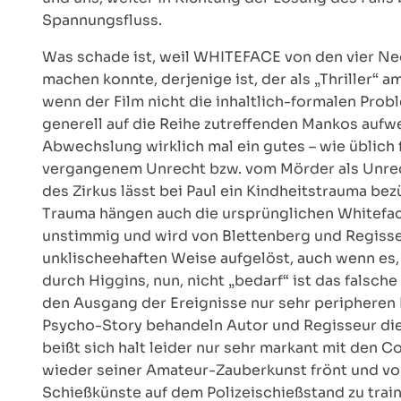
Spannungsfluss.
Was schade ist, weil WHITEFACE von den vier Ne
machen konnte, derjenige ist, der als „Thriller“ a
wenn der Film nicht die inhaltlich-formalen Pro
generell auf die Reihe zutreffenden Mankos aufwe
Abwechslung wirklich mal ein gutes – wie üblich fü
vergangenem Unrecht bzw. vom Mörder als Unrec
des Zirkus lässt bei Paul ein Kindheitstrauma bez
Trauma hängen auch die ursprünglichen Whitefa
unstimmig und wird von Blettenberg und Regisseu
unklischeehaften Weise aufgelöst, auch wenn es, a
durch Higgins, nun, nicht „bedarf“ ist das falsch
den Ausgang der Ereignisse nur sehr peripheren 
Psycho-Story behandeln Autor und Regisseur die
beißt sich halt leider nur sehr markant mit den 
wieder seiner Amateur-Zauberkunst frönt und vo
Schießkünste auf dem Polizeischießstand zu traini