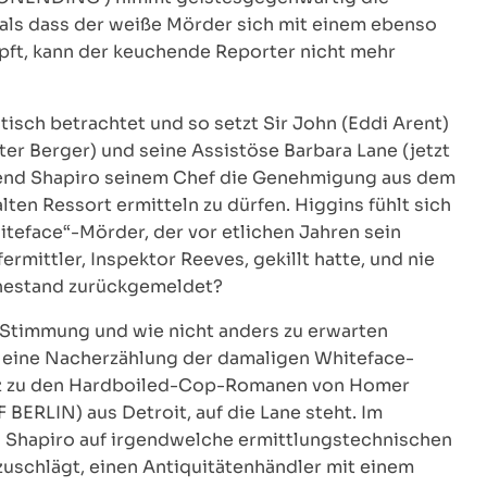
r als dass der weiße Mörder sich mit einem ebenso
ft, kann der keuchende Reporter nicht mehr
tisch betrachtet und so setzt Sir John (Eddi Arent)
er Berger) und seine Assistöse Barbara Lane (jetzt
ährend Shapiro seinem Chef die Genehmigung aus dem
ten Ressort ermitteln zu dürfen. Higgins fühlt sich
hiteface“-Mörder, der vor etlichen Jahren sein
rmittler, Inspektor Reeves, gekillt hatte, und nie
uhestand zurückgemeldet?
Stimmung und wie nicht anders zu erwarten
ise eine Nacherzählung der damaligen Whiteface-
atz zu den Hardboiled-Cop-Romanen von Homer
BERLIN) aus Detroit, auf die Lane steht. Im
Shapiro auf irgendwelche ermittlungstechnischen
zuschlägt, einen Antiquitätenhändler mit einem