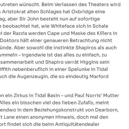
zutreten wünscht. Beim Verlassen des Theaters wird
Aristokrat alten Schlages hat Oxbridge eine
g, aber Sir John besteht nun auf sofortige
e beobachtet hat, wie Whiteface sich in Schale
Bei der Razzia werden Cape und Maske des Killers in
 Doktors hält einer genaueren Betrachtung nicht
 Sünde. Aber sowohl die Instinkte Shapiros als auch
meln – irgendwie ist das alles zu einfach, zu
usammenarbeit und Shapiro verrät Higgins sein
ffith nebenberuflich in einer Spelunke in Tidal
auch die Augenzeugin, die so eindeutig Marford
in Zirkus in Tidal Basin – und Paul Norris‘ Mutter
 Alles ein bisschen viel des lieben Zufalls, meint
irgendwo in dem Beziehungskonstrukt von Dearborn,
hält Lane einen anonymen Hinweis, doch mal den
 findet sich die beim Antiquitätendealer