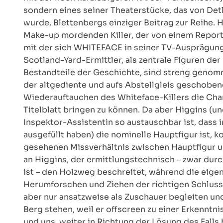
sondern eines seiner Theaterstücke, das von Det
wurde, Blettenbergs einziger Beitrag zur Reihe. 
Make-up mordenden Killer, der von einem Reporte
mit der sich WHITEFACE in seiner TV-Ausprägung
Scotland-Yard-Ermittler, als zentrale Figuren d
Bestandteile der Geschichte, sind streng genomme
der altgediente und aufs Abstellgleis geschobene
Wiederauftauchen des Whiteface-Killers die Chan
Titelblatt bringen zu können. Da aber Higgins (u
Inspektor-Assistentin so austauschbar ist, dass i
ausgefüllt haben) die nominelle Hauptfigur ist,
gesehenen Missverhältnis zwischen Hauptfigur u
an Higgins, der ermittlungstechnisch – zwar dur
ist – den Holzweg beschreitet, während die eigen
Herumforschen und Ziehen der richtigen Schlussf
aber nur ansatzweise als Zuschauer begleiten un
Berg stehen, weil er offscreen zu einer Erkenntn
und uns, weiter in Richtung der Lösung des Falls b