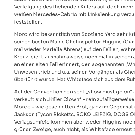
Verfolgung des fliehenden Killers auf, doch meh
weißen Mercedes-Cabrio mit Linkslenkung verzup
feststellen.
Mord wird bekanntlich von Scotland Yard sehr kri
seinen besten Mann, Chefinspektor Higgins (Gunt
mal wieder Mariella Ahrens) auf den Fall an, w
Kreuz leiert, ausnahmsweise noch mal in seinem al
an einen alten Fall erinnert, den sogenannten „W
Unwesen trieb und u.a. seinen Vorgänger als Chefe
überführt wurde. Hat Whiteface sich aus dem R
Auf der Convention herrscht „show must go on“-
verkauft sich „Killer Clown“ – rein zufälligerwe
Morde – wie geschnitten Brot, ganz im Gegens
Jackson (Tyson Ricketts, SOKO LEIPZIG, DOGS OF 
Verlagsumfeld kommen aber weder Higgins noch 
grünen Zweige, auch nicht, als Whiteface erneut 