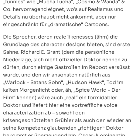
„funnies“ wie „Mucha Lucha“, „Cosmo & Wanda“ &
Co. hervorragend eignet, wo’s auf Realismus und
Details nu überhaupt nicht ankommt, aber nur
eingeschränkt für „dramatische“ Cartoons.
Die Sprecher, deren reale likenesses (ähm) die
Grundlage des character designs bieten, sind erste
Sahne. Richard E. Grant (dem die persönliche
Niederlage, sich nicht offizieller Doktor nennen zu
dürfen, durch einige Gastrollen im Reboot versüsst
wurde, und den wir ansonsten natürlich aus
„Warlock – Satans Sohn“, „Hudson Hawk“, Tod im
kalten Morgenlicht oder, äh, „Spice World – Der
Film“ kennen) wäre auch „real“ ein formidabler
Doktor und liefert hier eine vortreffliche voice
characterization ab – sowohl den
krisengeschüttelten Grübler als auch den wieder an
seine Kompetenz glaubenden „richtigen“ Doktor
bekommt er überzeugend hin. Oscar-Nominentin