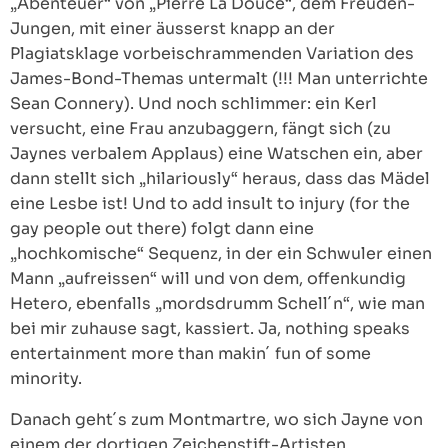
„Abenteuer“ von „Pierre La Douce“, dem Freuden-
Jungen, mit einer äusserst knapp an der
Plagiatsklage vorbeischrammenden Variation des
James-Bond-Themas untermalt (!!! Man unterrichte
Sean Connery). Und noch schlimmer: ein Kerl
versucht, eine Frau anzubaggern, fängt sich (zu
Jaynes verbalem Applaus) eine Watschen ein, aber
dann stellt sich „hilariously“ heraus, dass das Mädel
eine Lesbe ist! Und to add insult to injury (for the
gay people out there) folgt dann eine
„hochkomische“ Sequenz, in der ein Schwuler einen
Mann „aufreissen“ will und von dem, offenkundig
Hetero, ebenfalls „mordsdrumm Schell´n“, wie man
bei mir zuhause sagt, kassiert. Ja, nothing speaks
entertainment more than makin´ fun of some
minority.
Danach geht´s zum Montmartre, wo sich Jayne von
einem der dortigen Zeichenstift-Artisten