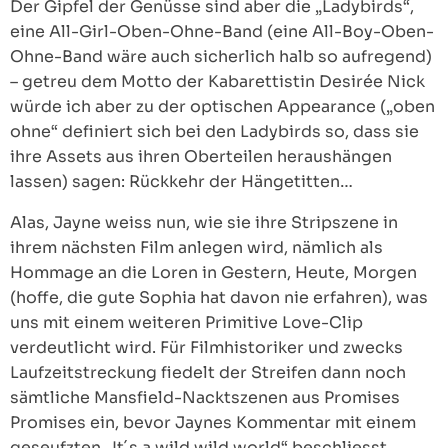
Der Gipfel der Genüsse sind aber die „Ladybirds“,
eine All-Girl-Oben-Ohne-Band (eine All-Boy-Oben-
Ohne-Band wäre auch sicherlich halb so aufregend)
– getreu dem Motto der Kabarettistin Desirée Nick
würde ich aber zu der optischen Appearance („oben
ohne“ definiert sich bei den Ladybirds so, dass sie
ihre Assets aus ihren Oberteilen heraushängen
lassen) sagen: Rückkehr der Hängetitten…
Alas, Jayne weiss nun, wie sie ihre Stripszene in
ihrem nächsten Film anlegen wird, nämlich als
Hommage an die Loren in Gestern, Heute, Morgen
(hoffe, die gute Sophia hat davon nie erfahren), was
uns mit einem weiteren Primitive Love-Clip
verdeutlicht wird. Für Filmhistoriker und zwecks
Laufzeitstreckung fiedelt der Streifen dann noch
sämtliche Mansfield-Nacktszenen aus Promises
Promises ein, bevor Jaynes Kommentar mit einem
geseufzten „It´s a wild wild world“ beschliesst…