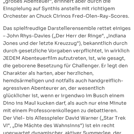
„großes Abenteuer“, erinnert aber durch die
Einspielung auf Synthis anstelle mit richtigem
Orchester an Chuck Cirinos Fred-Olen-Ray-Scores.
Das spielfreudige Darstellerensemble rettet einiges
– John Rhys-Davies („Der Herr der Ringe“, „Indiana
Jones und der letzte Kreuzzug“), bekanntlich durch
durch gesetzliche Vorgaben verpflichtet, in wirklich
JEDEM Abenteuerfilm aufzutreten, ist, wie gesagt,
die geborene Besetzung für Challenger. Er legt den
Charakter als harten, aber herzlichen,
hemdsärmeligen und notfalls auch handgreiflich-
agressiven Abenteurer an, der wesentlich
glücklicher ist, wenn er irgendwo im Busch einem
Dino ins Maul kucken darf, als auch nur eine Minute
mit einem Professorenkollegen zu debattieren.
Der Viel- bis Allesspieler David Warner („Star Trek
VI“, „Die Mächte des Wahnsinns“) ist ein recht
unerwartet dynamischer, aktiver Summerlee, der