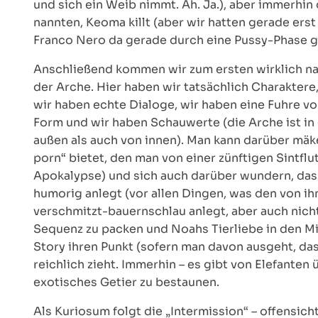
und sich ein Weib nimmt. Äh. Ja.), aber immerhin 
nannten, Keoma killt (aber wir hatten gerade erst
Franco Nero da gerade durch eine Pussy-Phase g
Anschließend kommen wir zum ersten wirklich nar
der Arche. Hier haben wir tatsächlich Charaktere
wir haben echte Dialoge, wir haben eine Fuhre vo
Form und wir haben Schauwerte (die Arche ist in 
außen als auch von innen). Man kann darüber mäke
porn“ bietet, den man von einer zünftigen Sintflu
Apokalypse) und sich auch darüber wundern, da
humorig anlegt (vor allen Dingen, was den von i
verschmitzt-bauernschlau anlegt, aber auch nicht
Sequenz zu packen und Noahs Tierliebe in den Mit
Story ihren Punkt (sofern man davon ausgeht, das
reichlich zieht. Immerhin – es gibt von Elefanten
exotisches Getier zu bestaunen.
Als Kuriosum folgt die „Intermission“ – offensic