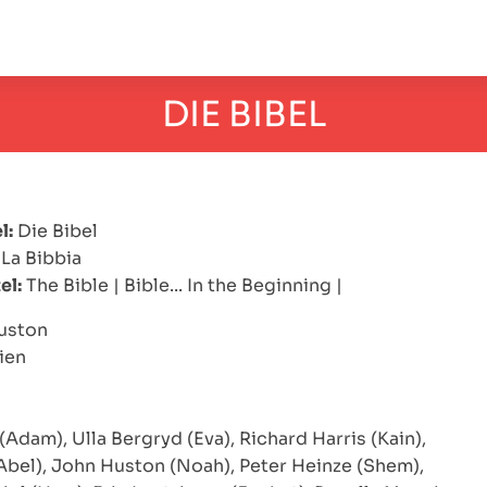
DIE BIBEL
l:
Die Bibel
La Bibbia
el:
The Bible
|
Bible... In the Beginning
|
uston
ien
(Adam), Ulla Bergryd (Eva), Richard Harris (Kain),
Abel), John Huston (Noah), Peter Heinze (Shem),