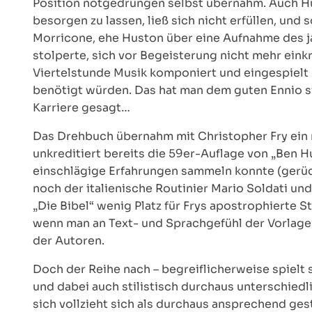
Position notgedrungen selbst übernahm. Auch H
besorgen zu lassen, ließ sich nicht erfüllen, un
Morricone, ehe Huston über eine Aufnahme des 
stolperte, sich vor Begeisterung nicht mehr eink
Viertelstunde Musik komponiert und eingespielt h
benötigt würden. Das hat man dem guten Ennio sic
Karriere gesagt…
Das Drehbuch übernahm mit Christopher Fry ein 
unkreditiert bereits die 59er-Auflage von „Ben 
einschlägige Erfahrungen sammeln konnte (gerüc
noch der italienische Routinier Mario Soldati un
„Die Bibel“ wenig Platz für Frys apostrophierte St
wenn man an Text- und Sprachgefühl der Vorlage fe
der Autoren.
Doch der Reihe nach – begreiflicherweise spielt s
und dabei auch stilistisch durchaus unterschiedl
sich vollzieht sich als durchaus ansprechend ge