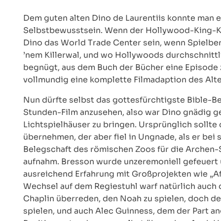
Dem guten alten Dino de Laurentiis konnte man 
Selbstbewusstsein. Wenn der Hollywood-King-Kong
Dino das World Trade Center sein, wenn Spielberg
’nem Killerwal, und wo Hollywoods durchschnitt
begnügt, aus dem Buch der Bücher eine Episode zu
vollmundig eine komplette Filmadaption des Alt
Nun dürfte selbst das gottesfürchtigste Bible-B
Stunden-Film anzusehen, also war Dino gnädig g
Lichtspielhäuser zu bringen. Ursprünglich sollt
übernehmen, der aber fiel in Ungnade, als er bei
Belegschaft des römischen Zoos für die Archen-S
aufnahm. Bresson wurde unzeremoniell gefeuert 
ausreichend Erfahrung mit Großprojekten wie „A
Wechsel auf dem Regiestuhl warf natürlich auch 
Chaplin überreden, den Noah zu spielen, doch der
spielen, und auch Alec Guinness, dem der Part an