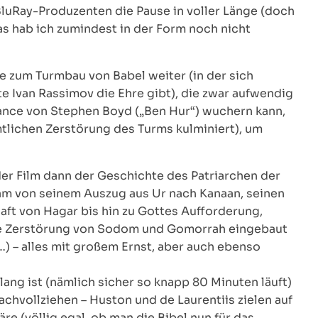
luRay-Produzenten die Pause in voller Länge (doch
as hab ich zumindest in der Form noch nicht
te zum Turmbau von Babel weiter (in der sich
e Ivan Rassimov die Ehre gibt), die zwar aufwendig
ance von Stephen Boyd („Ben Hur“) wuchern kann,
 amtlichen Zerstörung des Turms kulminiert), um
der Film dann der Geschichte des Patriarchen der
m von seinem Auszug aus Ur nach Kanaan, seinen
aft von Hagar bis hin zu Gottes Aufforderung,
 die Zerstörung von Sodom und Gomorrah eingebaut
) – alles mit großem Ernst, aber auch ebenso
mlang ist (nämlich sicher so knapp 80 Minuten läuft)
achvollziehen – Huston und de Laurentiis zielen auf
(völlig egal, ob man die Bibel nun für das