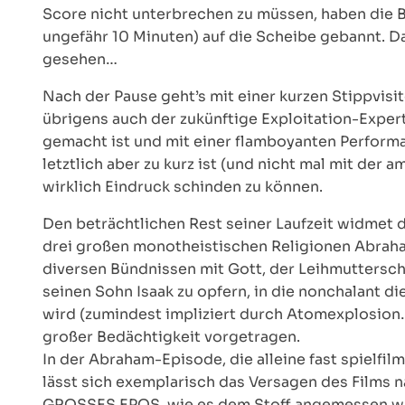
Score nicht unterbrechen zu müssen, haben die B
ungefähr 10 Minuten) auf die Scheibe gebannt. D
gesehen…
Nach der Pause geht’s mit einer kurzen Stippvisi
übrigens auch der zukünftige Exploitation-Expert
gemacht ist und mit einer flamboyanten Perform
letztlich aber zu kurz ist (und nicht mal mit der
wirklich Eindruck schinden zu können.
Den beträchtlichen Rest seiner Laufzeit widmet 
drei großen monotheistischen Religionen Abraha
diversen Bündnissen mit Gott, der Leihmuttersch
seinen Sohn Isaak zu opfern, in die nonchalant
wird (zumindest impliziert durch Atomexplosion…
großer Bedächtigkeit vorgetragen.
In der Abraham-Episode, die alleine fast spielfil
lässt sich exemplarisch das Versagen des Films n
GROSSES EPOS, wie es dem Stoff angemessen wäre 