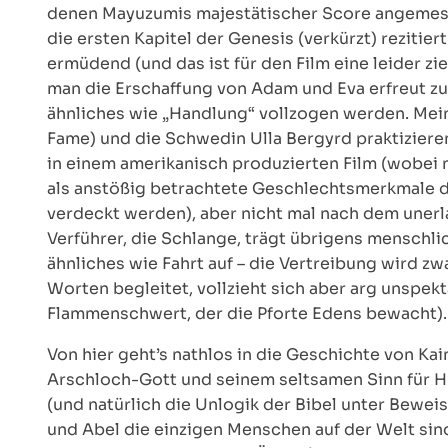
denen Mayuzumis majestätischer Score angemess
die ersten Kapitel der Genesis (verkürzt) rezitier
ermüdend (und das ist für den Film eine leider z
man die Erschaffung von Adam und Eva erfreut z
ähnliches wie „Handlung“ vollzogen werden. Meint
Fame) und die Schwedin Ulla Bergyrd praktizieren 
in einem amerikanisch produzierten Film (wobei 
als anstößig betrachtete Geschlechtsmerkmale d
verdeckt werden), aber nicht mal nach dem uner
Verführer, die Schlange, trägt übrigens menschl
ähnliches wie Fahrt auf – die Vertreibung wird z
Worten begleitet, vollzieht sich aber arg unspekt
Flammenschwert, der die Pforte Edens bewacht).
Von hier geht’s nathlos in die Geschichte von Kai
Arschloch-Gott und seinem seltsamen Sinn für Hu
(und natürlich die Unlogik der Bibel unter Beweis 
und Abel die einzigen Menschen auf der Welt sin