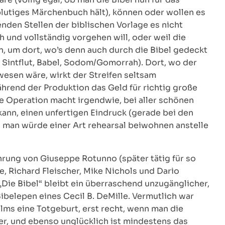
lutiges Märchenbuch hält), können oder wollen es
enden Stellen der biblischen Vorlage es nicht
 und vollständig vorgehen will, oder weil die
len, um dort, wo’s denn auch durch die Bibel gedeckt
o: Sintflut, Babel, Sodom/Gomorrah). Dort, wo der
wesen wäre, wirkt der Streifen seltsam
ährend der Produktion das Geld für richtig große
ze Operation macht irgendwie, bei aller schönen
ann, einen unfertigen Eindruck (gerade bei den
man würde einer Art rehearsal beiwohnen anstelle
rung von Giuseppe Rotunno (später tätig für so
e, Richard Fleischer, Mike Nichols und Dario
Die Bibel“ bleibt ein überraschend unzugänglicher,
Bibelepen eines Cecil B. DeMille. Vermutlich war
ilms eine Totgeburt, erst recht, wenn man die
er, und ebenso unglücklich ist mindestens das