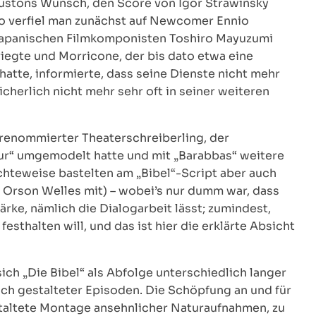
ustons Wunsch, den Score von Igor Strawinsky
d so verfiel man zunächst auf Newcomer Ennio
japanischen Filmkomponisten Toshiro Mayuzumi
riegte und Morricone, der bis dato etwa eine
atte, informierte, dass seine Dienste nicht mehr
herlich nicht mehr sehr oft in seiner weiteren
renommierter Theaterschreiberling, der
Hur“ umgemodelt hatte und mit „Barabbas“ weitere
hteweise bastelten am „Bibel“-Script aber auch
d Orson Welles mit) – wobei’s nur dumm war, dass
ärke, nämlich die Dialogarbeit lässt; zumindest,
sthalten will, und das ist hier die erklärte Absicht
ich „Die Bibel“ als Abfolge unterschiedlich langer
ich gestalteter Episoden. Die Schöpfung an und für
staltete Montage ansehnlicher Naturaufnahmen, zu