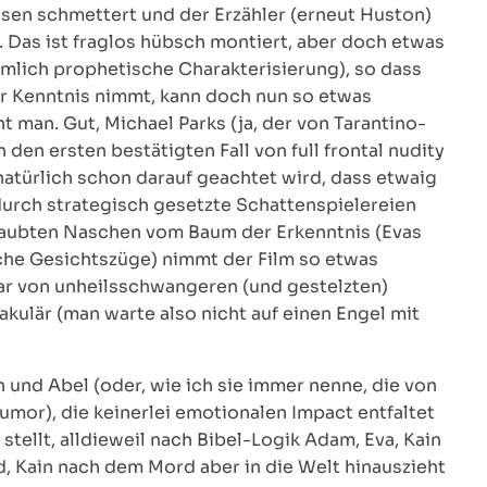
en schmettert und der Erzähler (erneut Huston)
t. Das ist fraglos hübsch montiert, aber doch etwas
iemlich prophetische Charakterisierung), so dass
ur Kenntnis nimmt, kann doch nun so etwas
 man. Gut, Michael Parks (ja, der von Tarantino-
den ersten bestätigten Fall von full frontal nudity
natürlich schon darauf geachtet wird, dass etwaig
urch strategisch gesetzte Schattenspielereien
laubten Naschen vom Baum der Erkenntnis (Evas
iche Gesichtszüge) nimmt der Film so etwas
war von unheilsschwangeren (und gestelzten)
akulär (man warte also nicht auf einen Engel mit
n und Abel (oder, wie ich sie immer nenne, die von
mor), die keinerlei emotionalen Impact entfaltet
stellt, alldieweil nach Bibel-Logik Adam, Eva, Kain
d, Kain nach dem Mord aber in die Welt hinauszieht