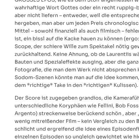
wahrhaftige Wort Gottes oder ein recht ruppig-b
aber nicht liefern – entweder, weil die entsprech
hergeben, man aber um jeden Preis chronologisch
Mittel – sowohl finanziell als auch filmisch – feh
ist, ein bissl auf die Kacke hauen zu können (erg
Scope, der schiere Wille zum Spektakel nötig ge
zurückhaltend. Keine Ahnung, ob de Laurentiis w
Bauten und Spezialeffekte ausging, aber die gan
Fotografie, die man dem Werk nicht absprechen k
Sodom-Szenen könnte man auf die Idee kommen, 
dem *richtige* Take in den *richtigen* Kulissen).
Der Score ist zugegeben grandios, die Kamerafüh
unterschiedliche Koryphäen wie Fellini, Bob Foss
Argento) streckenweise berückend schön , aber „
wenig mitreißender Film – kein Vergleich zu den 
schlicht und ergreifend die Idee eines Episodenf
einzelnen Episoden so ungleich gewichtet wie hi