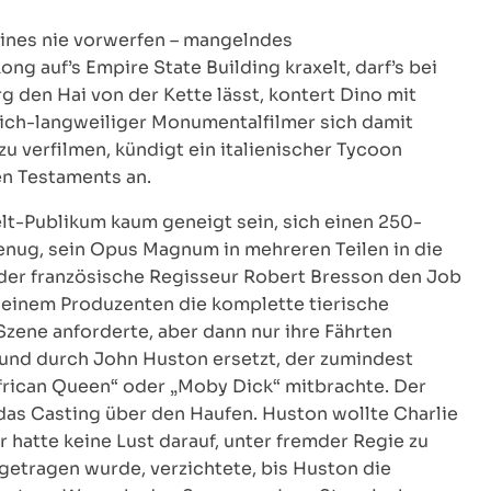
eines nie vorwerfen – mangelndes
 auf’s Empire State Building kraxelt, darf’s bei
 den Hai von der Kette lässt, kontert Dino mit
lich-langweiliger Monumentalfilmer sich damit
 verfilmen, kündigt ein italienischer Tycoon
en Testaments an.
elt-Publikum kaum geneigt sein, sich einen 250-
enug, sein Opus Magnum in mehreren Teilen in die
e der französische Regisseur Robert Bresson den Job
 seinem Produzenten die komplette tierische
zene anforderte, aber dann nur ihre Fährten
und durch John Huston ersetzt, der zumindest
frican Queen“ oder „Moby Dick“ mitbrachte. Der
das Casting über den Haufen. Huston wollte Charlie
 hatte keine Lust darauf, unter fremder Regie zu
getragen wurde, verzichtete, bis Huston die