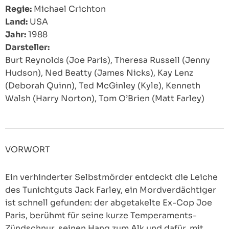
Regie:
Michael Crichton
Land:
USA
Jahr:
1988
Darsteller:
Burt Reynolds (Joe Paris), Theresa Russell (Jenny
Hudson), Ned Beatty (James Nicks), Kay Lenz
(Deborah Quinn), Ted McGinley (Kyle), Kenneth
Walsh (Harry Norton), Tom O’Brien (Matt Farley)
VORWORT
Ein verhinderter Selbstmörder entdeckt die Leiche
des Tunichtguts Jack Farley, ein Mordverdächtiger
ist schnell gefunden: der abgetakelte Ex-Cop Joe
Paris, berühmt für seine kurze Temperaments-
Zündschnur, seinen Hang zum Alk und dafür, mit