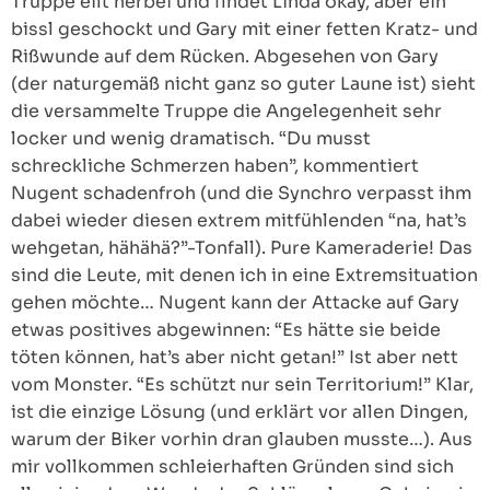
Truppe eilt herbei und findet Linda okay, aber ein
bissl geschockt und Gary mit einer fetten Kratz- und
Rißwunde auf dem Rücken. Abgesehen von Gary
(der naturgemäß nicht ganz so guter Laune ist) sieht
die versammelte Truppe die Angelegenheit sehr
locker und wenig dramatisch. “Du musst
schreckliche Schmerzen haben”, kommentiert
Nugent schadenfroh (und die Synchro verpasst ihm
dabei wieder diesen extrem mitfühlenden “na, hat’s
wehgetan, hähähä?”-Tonfall). Pure Kameraderie! Das
sind die Leute, mit denen ich in eine Extremsituation
gehen möchte… Nugent kann der Attacke auf Gary
etwas positives abgewinnen: “Es hätte sie beide
töten können, hat’s aber nicht getan!” Ist aber nett
vom Monster. “Es schützt nur sein Territorium!” Klar,
ist die einzige Lösung (und erklärt vor allen Dingen,
warum der Biker vorhin dran glauben musste…). Aus
mir vollkommen schleierhaften Gründen sind sich