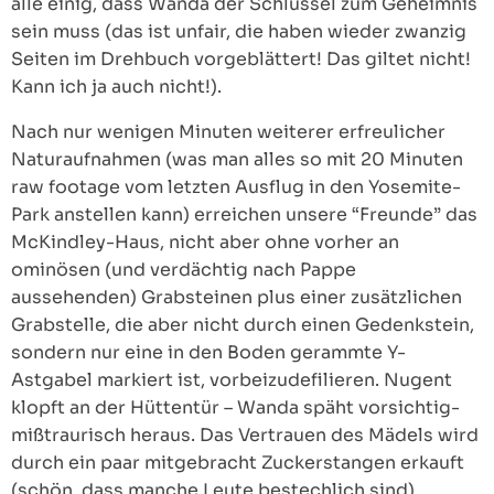
alle einig, dass Wanda der Schlüssel zum Geheimnis
sein muss (das ist unfair, die haben wieder zwanzig
Seiten im Drehbuch vorgeblättert! Das giltet nicht!
Kann ich ja auch nicht!).
Nach nur wenigen Minuten weiterer erfreulicher
Naturaufnahmen (was man alles so mit 20 Minuten
raw footage vom letzten Ausflug in den Yosemite-
Park anstellen kann) erreichen unsere “Freunde” das
McKindley-Haus, nicht aber ohne vorher an
ominösen (und verdächtig nach Pappe
aussehenden) Grabsteinen plus einer zusätzlichen
Grabstelle, die aber nicht durch einen Gedenkstein,
sondern nur eine in den Boden gerammte Y-
Astgabel markiert ist, vorbeizudefilieren. Nugent
klopft an der Hüttentür – Wanda späht vorsichtig-
mißtraurisch heraus. Das Vertrauen des Mädels wird
durch ein paar mitgebracht Zuckerstangen erkauft
(schön, dass manche Leute bestechlich sind).