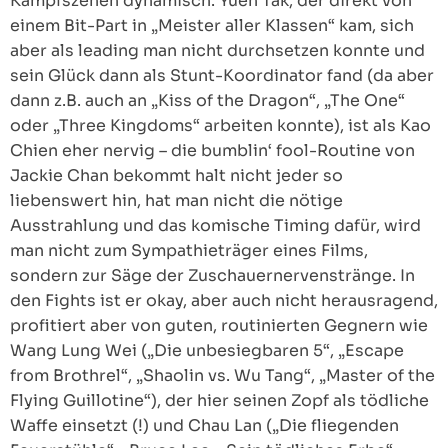
Kampfszenen dynamisch. Yuen Tak, der direkt von
einem Bit-Part in „Meister aller Klassen“ kam, sich
aber als leading man nicht durchsetzen konnte und
sein Glück dann als Stunt-Koordinator fand (da aber
dann z.B. auch an „Kiss of the Dragon“, „The One“
oder „Three Kingdoms“ arbeiten konnte), ist als Kao
Chien eher nervig – die bumblin‘ fool-Routine von
Jackie Chan bekommt halt nicht jeder so
liebenswert hin, hat man nicht die nötige
Ausstrahlung und das komische Timing dafür, wird
man nicht zum Sympathieträger eines Films,
sondern zur Säge der Zuschauernervenstränge. In
den Fights ist er okay, aber auch nicht herausragend,
profitiert aber von guten, routinierten Gegnern wie
Wang Lung Wei („Die unbesiegbaren 5“, „Escape
from Brothrel“, „Shaolin vs. Wu Tang“, „Master of the
Flying Guillotine“), der hier seinen Zopf als tödliche
Waffe einsetzt (!) und Chau Lan („Die fliegenden