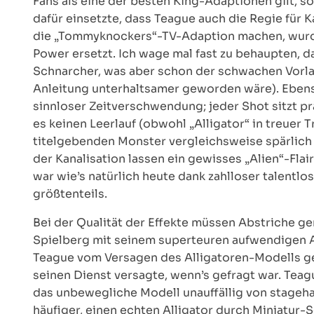
Fans als eine der besten King-Adaptionen gilt, 
dafür einsetzte, dass Teague auch die Regie für 
die „Tommyknockers“-TV-Adaption machen, wurd
Power ersetzt. Ich wage mal fast zu behaupten, 
Schnarcher, was aber schon der schwachen Vorla
Anleitung unterhaltsamer geworden wäre). Ebenso
sinnloser Zeitverschwendung; jeder Shot sitzt prä
es keinen Leerlauf (obwohl „Alligator“ in treuer
titelgebenden Monster vergleichsweise spärlich 
der Kanalisation lassen ein gewisses „Alien“-Fla
war wie’s natürlich heute dank zahlloser talentlos
größtenteils.
Bei der Qualität der Effekte müssen Abstriche g
Spielberg mit seinem superteuren aufwendigen A
Teague vom Versagen des Alligatoren-Modells gep
seinen Dienst versagte, wenn’s gefragt war. Tea
das unbewegliche Modell unauffällig von stagehan
häufiger, einen echten Alligator durch Miniatur-S