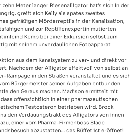
 zehn Meter langer Riesenalligator hat’s sich in der
grig, greift sich Kelly als spätes zweites
nes gefräßigen Mörderreptils in der Kanalisation,
tsfähigen und zur Reptilienexpertin mutierten
ntimfeind Kemp bei einer Exkursion selbst zum
rtig mit seinem unverdaulichen Fotoapparat
 Aktion aus dem Kanalsystem zu ver- und direkt vor
tert. Nachdem der Alligator effektvoll von selbst an
r-Rampage in den Straßen veranstaltet und es sich
vom Bürgermeister seiner Aufgaben entbunden.
stie den Garaus machen. Madison ermittelt mit
, dass offensichtlich in einer pharmazeutischen
hetischem Testosteron betrieben wird. Brock
ens den Verdauungstrakt des Alligators von innen
 dazu, einer vom Pharma-Firmenboss Slade
andsbesuch abzustatten… das Büffet ist eröffnet!