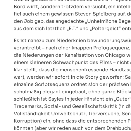
Bord wirft, sondern trotzdem versucht, ein intel
fiel auch einem gewissen Steven Spielberg auf, de
den Job gab, das angedachte „Unheimliche Begeg
aus dem sich letztlich „E.T.“ und „Poltergeist“ en
Es ist nahezu zum Niederknien bewunderungswürdi
vorantreibt – nach einer knappen Prologsequenz, 
die Niederungen der Kanalisation von Chicago w
einem kleineren Schwachpunkt des Films – nicht 
klar stellt, dass die menschenfressende Handtas
war), werden wir sofort in die Story geworfen; S
einzelne Scriptsequenz ordnet sich der präzisen
schulmäßig elegant eingebaut, ohne ganze Blöck
schließlich ist Sayles in jeder Hinsicht ein „Guter
Trademarks, Sozial- und Gesellschaftskritik (in d
Vollständigkeit Umweltschutz, Tierversuche, Sen
Korruption) ein, ohne dass die entsprechenden
könnten (aber wir reden auch von dem Drehbucha