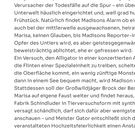
Verursacher der Todesfälle auf die Spur – ein über
Unterwelt häuslich eingerichtet und, weil grad hun
Frühstück. Natürlich findet Madisons Alarm ob ei
auch bei der mittlerweile ausgewachsenen, heira
Marisa, keinen Glauben, bis Madisons Reporter-I
Opfer des Untiers wird, es aber geistesgegenwä
beweisträchtig ablichtet, ehe er gefressen wird.
Ein Versuch, den Alligator in einer konzertierten
die Flinten einer Spezialeinheit zu treiben, schei
die Oberfläche kommt, ein wenig zünftige Monste
dann in einem See bequem macht, wird Madison 
Stattdessen soll der Großwildjäger Brock der Be
Marisa auf eigene Faust weiter und findet heraus
Fabrik Schindluder in Tierversuchsform mit synt
versagt schändlich, darf sich dafür aber wenigst
anschauen – und Meister Gator entschließt sich
veranstalteten Hochzeitsfeierlichkeit einen Anst