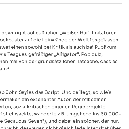
is downright scheußlichen „Weißer Hai“-Imitatoren,
lockbuster auf die Leinwände der Welt losgelassen
zwei einen sowohl bei Kritik als auch bei Publikum
is Teagues gefräßiger „Alligator“. Pop quiz,
en mal von der grundsätzlichen Tatsache, dass es
sam?
eb John Sayles das Script. Und da liegt, so wie’s
ermaßen ein exzellenter Autor, der mit seinen
ten, sozialkritischen eigenen Regieprojekte
-Script einsackte, wanderte z.B. umgehend ins 30.000-
 Secaucus Seven“), und dabei ein solcher, der nur,
chreibt, deswegen nicht gleich jede Integrität über