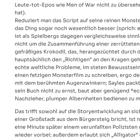
Leute-tot-Epos wie Men of War nicht zu überseh
hat).
Reduziert man das Script auf seine reinen Monster
das Ding sogar noch wesentlich besser (sprich: ef
ist als Spielbergs dagegen vergleichsweise sinn
nicht um die Zusammenführung einer zerrütteten 
gefräßiges Krokodil, das, herangezüchtet durch
hauptsächlich den „Richtigen“ an den Kragen geht
echte weltliche Probleme, im steten Bewusstsein,
einen fetzigen Monsterfilm zu schreiben, ergo d
mit dem berühmten Augenzwinkern; Sayles packt 
sein Buch nicht zu ernst, baut aber genügend *ec
Nachzieher, plumper Albernheiten bedienen zu 
Das trifft sowohl auf die Storyentwicklung an sich
einer Großstadt aus dem Bürgersteig bricht, is
eine Minute später einem verunfallten Polizisten
wieder vorbei; außerdem erlaubt sich „Alligator“