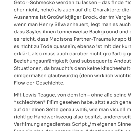
Gator-Schmecko werden zu lassen – das finde *ich
eher nicht, hehe) als auch auf die Charaktere; die
Ausnahme ist Großwildjäger Brock, der im Verglei
wenn man Henry Silva anheuert, legt man es auch 
dass Sayles ihnen tonnenweise Background und e
es reicht, dass Madisons Partner-Trauma knapp t
es nicht zu Tode quasseln; ebenso ist mit der kur
erklärt, also muss auch darüber nicht großartig 
Beziehungsunfähigkeit (und subsequente Andeutu
Situationen, da braucht’s dann keine klischeehaf
einigermaßen glaubwürdig (denn wirklich wichtig
Flow der Geschichte.
Mit Lewis Teague, von dem ich – ohne alle seine
*schlechten* Fillm gesehen habe, sitzt auch gena
auf der einen Seite genau weiß, wie man visuell 
richtige Handwerkszeug also besitzt, andererseits
Verfilmung angedientes Script „im eigenen Sinn