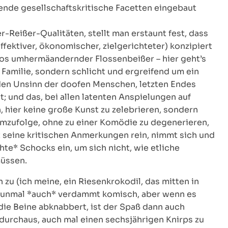
ende gesellschaftskritische Facetten eingebaut
-Reißer-Qualitäten, stellt man erstaunt fest, dass
fektiver, ökonomischer, zielgerichteter) konzipiert
los umhermäandernder Flossenbeißer – hier geht’s
Familie, sondern schlicht und ergreifend um ein
 den Unsinn der doofen Menschen, letzten Endes
; und das, bei allen latenten Anspielungen auf
 hier keine große Kunst zu zelebrieren, sondern
emzufolge, ohne zu einer Komödie zu degenerieren,
seine kritischen Anmerkungen rein, nimmt sich und
hte* Schocks ein, um sich nicht, wie etliche
müssen.
 zu (ich meine, ein Riesenkrokodil, das mitten in
t nunmal *auch* verdammt komisch, aber wenn es
 die Beine abknabbert, ist der Spaß dann auch
 durchaus, auch mal einen sechsjährigen Knirps zu