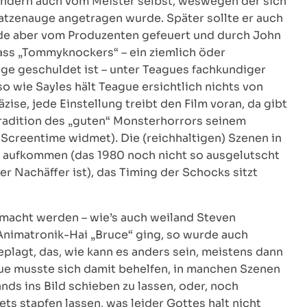
sondern auch vom Meister selbst, weswegen der sich
Katzenauge angetragen wurde. Später sollte er auch
e aber vom Produzenten gefeuert und durch John
dass „Tommyknockers“ – ein ziemlich öder
ge geschuldet ist – unter Teagues fachkundiger
 wie Sayles hält Teague ersichtlich nichts von
zise, jede Einstellung treibt den Film voran, da gibt
 Tradition des „guten“ Monsterhorrors seinem
Screentime widmet). Die (reichhaltigen) Szenen in
ir aufkommen (das 1980 noch nicht so ausgelutscht
er Nachäffer ist), das Timing der Schocks sitzt
emacht werden – wie’s auch weiland Steven
nimatronik-Hai „Bruce“ ging, so wurde auch
lagt, das, wie kann es anders sein, meistens dann
gue musste sich damit behelfen, in manchen Szenen
ds ins Bild schieben zu lassen, oder, noch
ets stapfen lassen, was leider Gottes halt nicht