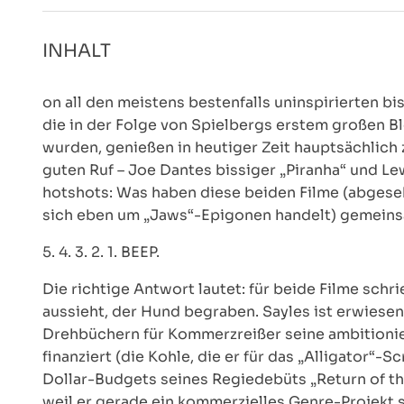
INHALT
on all den meistens bestenfalls uninspirierten b
die in der Folge von Spielbergs erstem großen B
wurden, genießen in heutiger Zeit hauptsächlich 
guten Ruf – Joe Dantes bissiger „Piranha“ und Lew
hotshots: Was haben diese beiden Filme (abgeseh
sich eben um „Jaws“-Epigonen handelt) gemein
5. 4. 3. 2. 1. BEEP.
Die richtige Antwort lautet: für beide Filme schri
aussieht, der Hund begraben. Sayles ist erwiesen
Drehbüchern für Kommerzreißer seine ambitionier
finanziert (die Kohle, die er für das „Alligator“
Dollar-Budgets seines Regiedebüts „Return of the
weil er gerade ein kommerzielles Genre-Projekt s