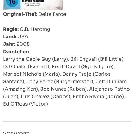
Original-Titel:
Delta Farce
Regie:
C.B. Harding
Land:
USA
Jahr:
2008
Darsteller:
Larry the Cable Guy (Larry), Bill Engvall (Bill Little),
DJ Qualls (Everett), Keith David (Sgt. Kilgore),
Marisol Nichols (Maria), Danny Trejo (Carlos
Santana), Tony Perez (Bürgermeister), Jeff Dunham
(Amazing Ken), Joe Nunez (Ruben), Alejandro Patino
(Juan), Luis Chavez (Carlos), Emilio Rivera (Jorge),
Ed O’Ross (Victor)
VORWORT