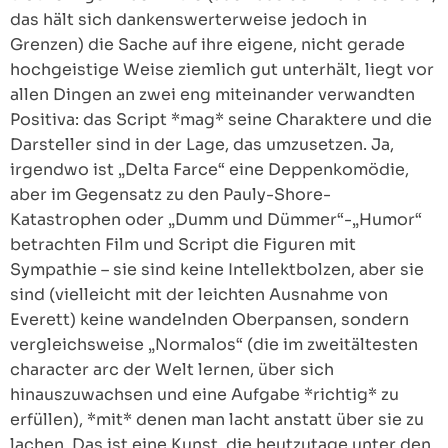
das hält sich dankenswerterweise jedoch in
Grenzen) die Sache auf ihre eigene, nicht gerade
hochgeistige Weise ziemlich gut unterhält, liegt vor
allen Dingen an zwei eng miteinander verwandten
Positiva: das Script *mag* seine Charaktere und die
Darsteller sind in der Lage, das umzusetzen. Ja,
irgendwo ist „Delta Farce“ eine Deppenkomödie,
aber im Gegensatz zu den Pauly-Shore-
Katastrophen oder „Dumm und Dümmer“-„Humor“
betrachten Film und Script die Figuren mit
Sympathie – sie sind keine Intellektbolzen, aber sie
sind (vielleicht mit der leichten Ausnahme von
Everett) keine wandelnden Oberpansen, sondern
vergleichsweise „Normalos“ (die im zweitältesten
character arc der Welt lernen, über sich
hinauszuwachsen und eine Aufgabe *richtig* zu
erfüllen), *mit* denen man lacht anstatt über sie zu
lachen. Das ist eine Kunst, die heutzutage unter den