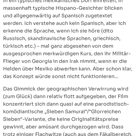
in ein typisches mexikanisches Dorf einreiten, in
massenhaft typische Hispano-Gesichter blicken
und allgegenwärtig auf Spanisch zugetextet
werden. Ich verstehe auch kein Spanisch, aber ich
erkenne die Sprache, wenn ich sie höre (dito
Russisch, skandinavische Sprachen, griechisch,
türkisch etc.) – mal ganz abgesehen von dem
ausgesprochen merkwürdigen Kurs, den ihr Militär-
Flieger von Georgia in den Irak nimmt, wenn er die
Helden über Mexiko abwerfen kann. Aber schon klar,
das Konzept würde sonst nicht funktionieren…
Das Gimmick der geographischen Verwirrung wird
(zum Glück) dann relativ flott aufgegeben, der Film
konzentriert sich dann quasi auf eine parodistisch-
komödiantische „Sieben Samurai“/“Glorreichen
Sieben“-Variante, die keine Originalitätspreise
gewinnt, aber amüsant durchgezogen wird. Dass
trotz einiger Flachwitze (auch aus dem Fäkalbereich,