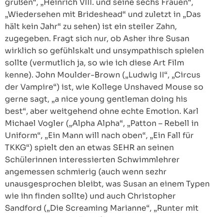
grüßen“, „Heinrich VIII. und seine sechs Frauen“,
„Wiedersehen mit Brideshead“ und zuletzt in „Das
hält kein Jahr“ zu sehen) ist ein steiler Zahn,
zugegeben. Fragt sich nur, ob Asher ihre Susan
wirklich so gefühlskalt und unsympathisch spielen
sollte (vermutlich ja, so wie ich diese Art Film
kenne). John Moulder-Brown („Ludwig II“, „Circus
der Vampire“) ist, wie Kollege Unshaved Mouse so
gerne sagt, „a nice young gentleman doing his
best“, aber weitgehend ohne echte Emotion. Karl
Michael Vogler („Alpha Alpha“, „Patton – Rebell in
Uniform“, „Ein Mann will nach oben“, „Ein Fall für
TKKG“) spielt den an etwas SEHR an seinen
Schülerinnen interessierten Schwimmlehrer
angemessen schmierig (auch wenn sezhr
unausgesprochen bleibt, was Susan an einem Typen
wie ihn finden sollte) und auch Christopher
Sandford („Die Screaming Marianne“, „Runter mit