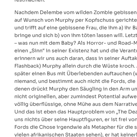
Nachdem Delembe vom wilden Zombie gebissen un
auf Wunsch von Murphy per Kopfschuss gerichtet 
und trifft auf eine gebissene Frau, die ihm a) ihr 
bringe und sich b) von ihm töten lassen will. Let
– was nun mit dem Baby? Als Horror- und Road-M
einen „Sinn“ in seiner Existenz hat und die Vera
erinnern wir uns auch daran, dass in seiner Auftak
Flashback) Murphy allein durch die Wüste kroch. 
später einen Bus mit Überlebenden auftauchen 
niemand, und bestimmt auch nicht die Fords, die 
denen drückt Murphy den Säugling in den Arm und
nicht originellen, aber zumindest Potential auf
völlig überflüssige, ohne Mühe aus dem Narrative
Und das ist eben das Hauptproblem von „The Dead“ 
uns nichts über seine Hauptfiguren, er ist frei v
Fords die Chose irgendwie als Metapher für die 
vielen afrikanischen Staaten sehen), er hat keinerl