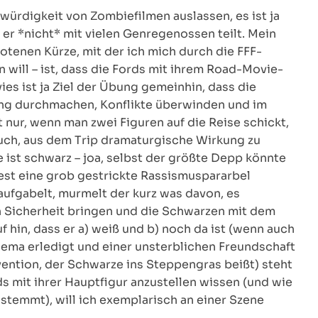
bwürdigkeit von Zombiefilmen auslassen, es ist ja
e er *nicht* mit vielen Genregenossen teilt. Mein
ebotenen Kürze, mit der ich mich durch die FFF-
 will – ist, dass die Fords mit ihrem Road-Movie-
es ist ja Ziel der Übung gemeinhin, dass die
lung durchmachen, Konflikte überwinden und im
t nur, wenn man zwei Figuren auf die Reise schickt,
rsuch, aus dem Trip dramaturgische Wirkung zu
 ist schwarz – joa, selbst der größte Depp könnte
est eine grob gestrickte Rassismuspararbel
aufgabelt, murmelt der kurz was davon, es
in Sicherheit bringen und die Schwarzen mit dem
 hin, dass er a) weiß und b) noch da ist (wenn auch
hema erledigt und einer unsterblichen Freundschaft
vention, der Schwarze ins Steppengras beißt) steht
s mit ihrer Hauptfigur anzustellen wissen (und wie
stemmt), will ich exemplarisch an einer Szene