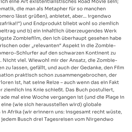
lich eine Art existentialistisches Road Movie sein;
ematik, die man als Metapher für so manchen
omero lässt grüßen), anbietet, aber… irgendwo
afrika!!“) und Endprodukt bliebt wohl so ziemlich
ebeitrag und b) ein inhaltlich überzeugendes Werk
ligste Zombiefilm, den ich überhaupt gesehen habe
frischen oder „relevanten“ Aspekt in die Zombie-
Romero-Schlurfer auf den schwarzen Kontinent zu
 Nicht viel. Wiewohl mir der Ansatz, die Zombie-
zu lassen, gefällt, und auch der Gedanke, den Film
lisation praktisch schon zusammengebrochen, der
ren ist, hat seine Reize – auch wenn das ein Fakt
r ziemlich ins Knie schießt. Das Buch postuliert,
ade mal eine Woche vergangen ist (und die Plage in
m eine (wie sich herausstellen wird) globale
in Afrika (wir erinnern uns: insgesamt recht wüste,
er jedem Busch drei Tagesreisen vom Nirgendwo