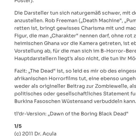
Poster).
Die Darsteller tun sich naturgemäß schwer, mit
anzustellen. Rob Freeman („Death Machine“, „Pum
retten ist, bringt gewisses Charisma mit und m
Figur, die man „Charakter“ nennen darf, ohne rot 
heimischen Ghana vor die Kamera getreten, ist eb
Vorstellung ab, für die man sich im B-Horror-Ber
Hauptdarstellern liegt’s also nicht, die tun ihr Mö
Fazit: „The Dead“ ist, so leid es mir ob des eing
afrikanischen Horrorfilms tut, eine ebenso ungeh
weder als origineller Beitrag zur Zombiewelle, 
politisches oder gesellschaftliches Statement fu
Burkina Fasoschen Wüstensand verbuddeln kann
tl’dr-Version: „Dawn of the Boring Black Dead“
1/5
(c) 2011 Dr. Acula