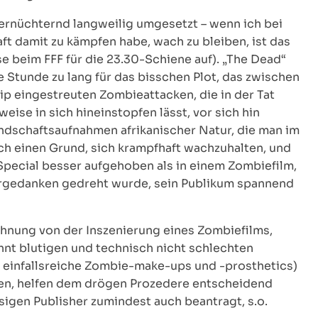
h ernüchternd langweilig umgesetzt – wenn ich bei
t damit zu kämpfen habe, wach zu bleiben, ist das
e beim FFF für die 23.30-Schiene auf). „The Dead“
 Stunde zu lang für das bisschen Plot, das zwischen
ip eingestreuten Zombieattacken, die in der Tat
ise in sich hineinstopfen lässt, vor sich hin
andschaftsaufnahmen afrikanischer Natur, die man im
klich einen Grund, sich krampfhaft wachzuhalten, und
pecial besser aufgehoben als in einem Zombiefilm,
ergedanken gedreht wurde, sein Publikum spannend
Ahnung von der Inszenierung eines Zombiefilms,
hnt blutigen und technisch nicht schlechten
s einfallsreiche Zombie-make-ups und -prosthetics)
ften, helfen dem drögen Prozedere entscheidend
sigen Publisher zumindest auch beantragt, s.o.