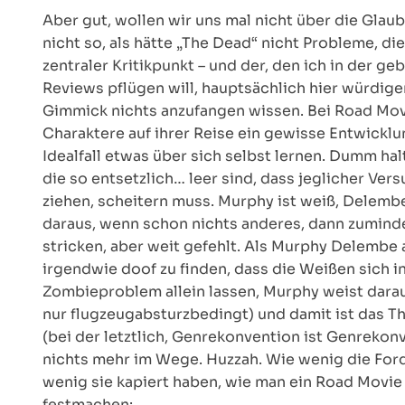
Aber gut, wollen wir uns mal nicht über die Glau
nicht so, als hätte „The Dead“ nicht Probleme, di
zentraler Kritikpunkt – und der, den ich in der g
Reviews pflügen will, hauptsächlich hier würdigen
Gimmick nichts anzufangen wissen. Bei Road Movi
Charaktere auf ihrer Reise ein gewisse Entwick
Idealfall etwas über sich selbst lernen. Dumm hal
die so entsetzlich… leer sind, dass jeglicher Ve
ziehen, scheitern muss. Murphy ist weiß, Delembe
daraus, wenn schon nichts anderes, dann zumind
stricken, aber weit gefehlt. Als Murphy Delembe 
irgendwie doof zu finden, dass die Weißen sich 
Zombieproblem allein lassen, Murphy weist darauf
nur flugzeugabsturzbedingt) und damit ist das T
(bei der letztlich, Genrekonvention ist Genrekon
nichts mehr im Wege. Huzzah. Wie wenig die Ford
wenig sie kapiert haben, wie man ein Road Movie 
festmachen: