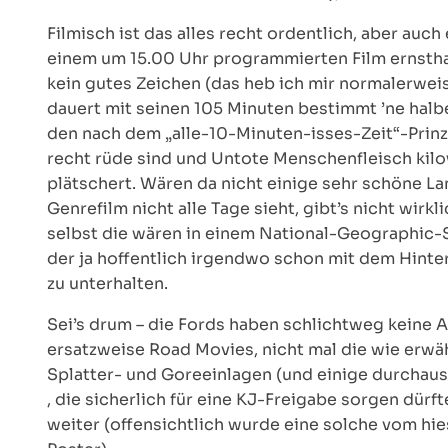
Filmisch ist das alles recht ordentlich, aber auc
einem um 15.00 Uhr programmierten Film ernsthaf
kein gutes Zeichen (das heb ich mir normalerweis
dauert mit seinen 105 Minuten bestimmt ’ne halbe
den nach dem „alle-10-Minuten-isses-Zeit“-Prinz
recht rüde sind und Untote Menschenfleisch kilowe
plätschert. Wären da nicht einige sehr schöne L
Genrefilm nicht alle Tage sieht, gibt’s nicht wir
selbst die wären in einem National-Geographic-S
der ja hoffentlich irgendwo schon mit dem Hint
zu unterhalten.
Sei’s drum – die Fords haben schlichtweg keine 
ersatzweise Road Movies, nicht mal die wie erwä
Splatter- und Goreeinlagen (und einige durchau
, die sicherlich für eine KJ-Freigabe sorgen dür
weiter (offensichtlich wurde eine solche vom hie