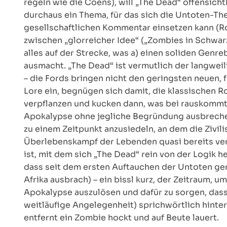
regeln wie die Coens), will „The Dead“ offensicht
durchaus ein Thema, für das sich die Untoten-Th
gesellschaftlichen Kommentar einsetzen kann (R
zwischen „glorreicher Idee“ („Zombies in Schwarz
alles auf der Strecke, was a) einen soliden Genr
ausmacht. „The Dead“ ist vermutlich der langwei
– die Fords bringen nicht den geringsten neuen, 
Lore ein, begnügen sich damit, die klassischen 
verpflanzen und kucken dann, was bei rauskommt.
Apokalypse ohne jegliche Begründung ausbrechen 
zu einem Zeitpunkt anzusiedeln, an dem die Zivi
Überlebenskampf der Lebenden quasi bereits verlo
ist, mit dem sich „The Dead“ rein von der Logik he
dass seit dem ersten Auftauchen der Untoten ger
Afrika ausbrach) – ein bissl kurz, der Zeitraum, u
Apokalypse auszulösen und dafür zu sorgen, dass 
weitläufige Angelegenheit) sprichwörtlich hint
entfernt ein Zombie hockt und auf Beute lauert.