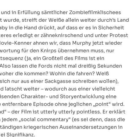
d in Erfüllung sämtlicher Zombiefilmklischees
wurde, streift der Weiße allein weiter durch’s Land
Baby in die Hand drückt, auf dass er es in Sicherheit
zteres erledigt er zähneknirschend und unter Protest
ovie-Kenner ahnen wir, dass Murphy jetzt wieder
ntwortung für den Knirps übernehmen muss, nur
tsequenz (ja, ein Großteil des Films ist ein
Also lassen die Fords nicht mal dreißig Sekunden
(woher die kommen? Wohin die fahren? Weiß
sich nur aus einer Sackgasse schreiben wollen),
 latscht weiter – wodurch aus einer vielleicht
weisenden Charakter- und Storyentwicklung eine
 entfernbare Episode ohne jeglichen „point“ wird.
– der Film ist utterly utterly pointless. Er erklärt
on jedem „social commentary“ (es sei denn, dass die
ständigen kriegerischen Auseinandersetzungen in
ei Signifikanz.