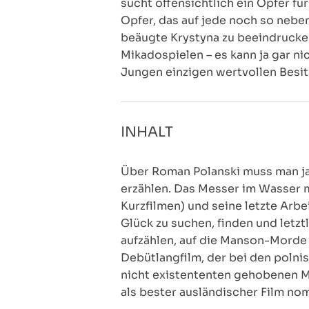
sucht offensichtlich ein Opfer fü
Opfer, das auf jede noch so nebe
beäugte Krystyna zu beeindrucken
Mikadospielen – es kann ja gar ni
Jungen einzigen wertvollen Besit
INHALT
Über Roman Polanski muss man ja 
erzählen. Das Messer im Wasser ma
Kurzfilmen) und seine letzte Arb
Glück zu suchen, finden und letztl
aufzählen, auf die Manson-Morde
Debütlangfilm, der bei den poln
nicht existententen gehobenen M
als bester ausländischer Film no