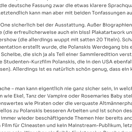
 die deutsche Fassung zwar die etwas klarere Sprachqua
. Letztendlich kann man aber mit beiden Tonfassungen a
ne sicherlich bei der Ausstattung. Außer Biographien f
e (die erfreulicherweise auch ein bissl Plakatartwork 
ilershow (die allerdings wuppt mit satten 20 Titeln). S
mentation erstellt wurde, die Polanskis Werdegang bis
 Scheibe, die sich ja als Teil einer Sammleredition vers
e Studenten-Kurzfilm Polanskis, die in den USA ebenfall
en). Allerdings ist es natürlich schön genug, dass ein k
 Sache – man kann eigentlich nie ganz sicher sein, in we
rn wie Ekel, Tanz der Vampire oder Rosemaries Baby ste
nswertes wie Piraten oder die verquaste Altmännerph
ellos zu Polanskis besseren Arbeiten und ist schon de
r immer wieder beschäftigende Themen hier bereits an
n Film für Cineasten und kein Mainstream-Publikum, letz