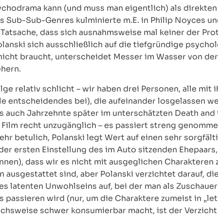
chodrama kann (und muss man eigentlich) als direkten 
s Sub-Sub-Genres kulminierte m.E. in Philip Noyces u
e Tatsache, dass sich ausnahmsweise mal keiner der Pro
anski sich ausschließlich auf die tiefgründige psycho
icht braucht, unterscheidet Messer im Wasser von der
ehern.
lge relativ schlicht – wir haben drei Personen, alle mi
ale entscheidendes bei), die aufeinander losgelassen w
das auch Jahrzehnte später im unterschätzten Death and
lm recht unzugänglich – es passiert streng genommen 
ehr betulich, Polanski legt Wert auf einen sehr sorgfäl
der ersten Einstellung des im Auto sitzenden Ehepaars,
nnen), dass wir es nicht mit ausgeglichen Charakteren 
en ausgestattet sind, aber Polanski verzichtet darauf, d
s latenten Unwohlseins auf, bei der man als Zuschaue
s passieren wird (nur, um die Charaktere zumeist in „l
chsweise schwer konsumierbar macht, ist der Verzicht a