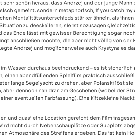
et sehr schön heraus, dass Andrzej und der junge Mann q
ysisch gemeint, sondern metaphorisch, if you catch my dr
chen Mentalitätsunterschieds stärker ähneln, als ihnen
Situation zu deeskalieren, sie ist sozusagen gleichzeit
d das Ende lässt mit gewisser Berechtigung sogar noch
ingt anschließen möchte, die aber nicht völlig von der 
l? Legte Andrzej und möglicherweise auch Krystyna es da
 im Wasser durchaus beeindruckend – es ist sicherlich 
n, einen abendfüllenden Spielfilm praktisch ausschließ
eter lange Segelyacht zu drehen, aber Polanski löst si
lich, aber dennoch nah dran am Geschehen (wobei der Str
 einer eventuellen Farbfassung). Eine klitzekleine Nack
en und quasi eine Location gereicht dem Film insgesamt
wird nicht durch Nebenschauplätze oder Subplots abge
hen Atmosphäre des Streifens ergeben. Das ist kein Ho