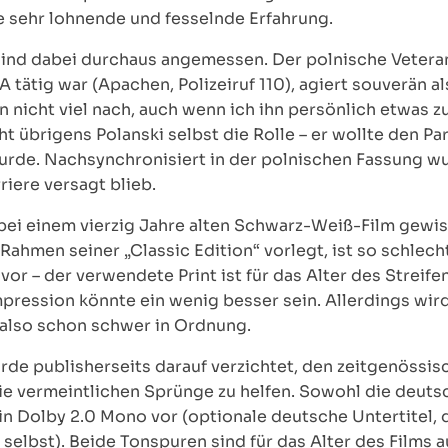
ne sehr lohnende und fesselnde Erfahrung.
sind dabei durchaus angemessen. Der polnische Vetera
A tätig war (Apachen, Polizeiruf 110), agiert souverän 
n nicht viel nach, auch wenn ich ihn persönlich etwas zu a
t übrigens Polanski selbst die Rolle – er wollte den Pa
urde. Nachsynchronisiert in der polnischen Fassung w
iere versagt blieb.
bei einem vierzig Jahre alten Schwarz-Weiß-Film gewiss
hmen seiner „Classic Edition“ vorlegt, ist so schlecht 
 vor – der verwendete Print ist für das Alter des Streif
mpression könnte ein wenig besser sein. Allerdings wir
also schon schwer in Ordnung.
urde publisherseits darauf verzichtet, den zeitgenöss
ie vermeintlichen Sprünge zu helfen. Sowohl die deuts
 in Dolby 2.0 Mono vor (optionale deutsche Untertitel
 selbst). Beide Tonspuren sind für das Alter des Films