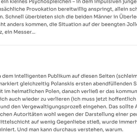
r ein kleines Psychospielchen – in dem impulsiven jung
nsächliche Provokation bereitwillig anspringt, allein 
. Schnell überbieten sich die beiden Männer in Überle
cht anders kommen, die Situation auf der beengten Jolle
z, ein Messer…
dem intelligenten Publikum auf diesen Seiten (schleim)
rkiert gleichzeitig Polanskis ersten abendfüllenden Sp
eit im heimatlichen Polen, danach verließ er das kommu
ich auch wieder zu verlieren (ich muss jetzt hoffentlich
 und den Vergewaltigungsprozeß eingehen. Das sollte A
ischen Autoritäten wohl wegen der Darstellung einer p
ittelschicht auf wenig Gegenliebe stieß, wurde immer
miniert. Und man kann durchaus verstehen, warum.