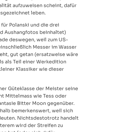
lität aufzuweisen scheint, dafür
usgezeichnet leben.
ür Polanski und die drei
und Aushangfotos beinhaltet)
chade deswegen, weil zum US-
 einschließlich Messer im Wasser
teht, gut getan (ersatzweise wäre
s als Teil einer Werkedition
leiner Klassiker wie dieser
lcher Güteklasse der Meister seine
ht Mittelmass wie Tess oder
antasie Bitter Moon gegenüber.
shalb bemerkenswert, weil sich
deuten. Nichtsdestotrotz handelt
terem wird der Streifen zu