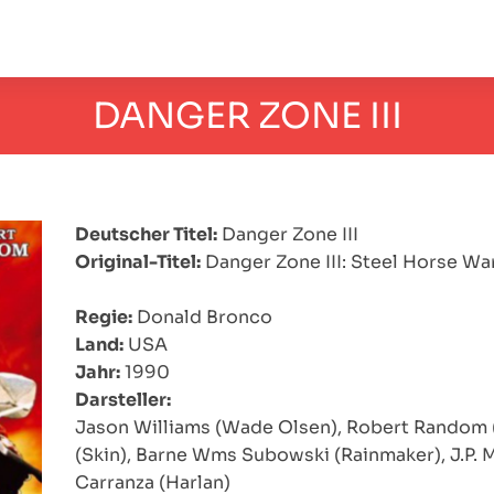
DANGER ZONE III
Deutscher Titel:
Danger Zone III
Original-Titel:
Danger Zone III: Steel Horse Wa
Regie:
Donald Bronco
Land:
USA
Jahr:
1990
Darsteller:
Jason Williams (Wade Olsen), Robert Random 
(Skin), Barne Wms Subowski (Rainmaker), J.P. M
Carranza (Harlan)