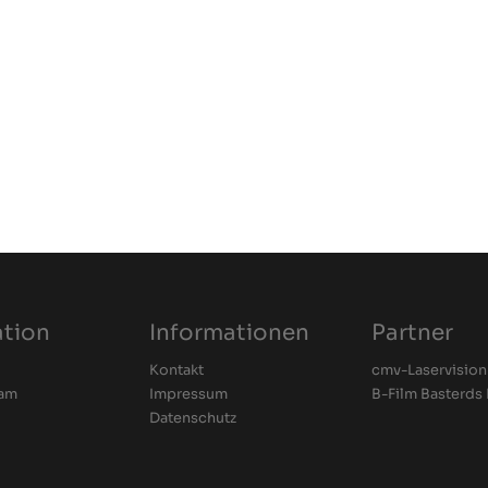
ation
Informationen
Partner
Kontakt
cmv-Laservision
iam
Impressum
B-Film Basterds 
Datenschutz