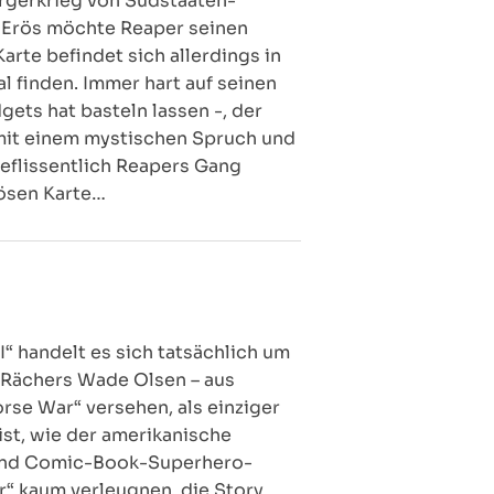
ürgerkrieg von Südstaaten-
n Erös möchte Reaper seinen
arte befindet sich allerdings in
 finden. Immer hart auf seinen
gets hat basteln lassen -, der
 mit einem mystischen Spruch und
eflissentlich Reapers Gang
nösen Karte…
“ handelt es sich tatsächlich um
n Rächers Wade Olsen – aus
orse War“ versehen, als einziger
ist, wie der amerikanische
n und Comic-Book-Superhero-
r“ kaum verleugnen, die Story