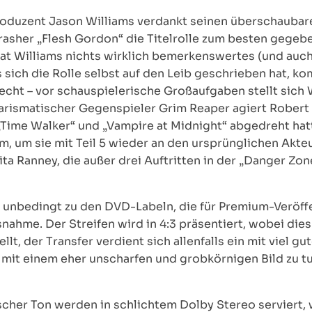
roduzent Jason Williams verdankt seinen überschaubar
rasher „Flesh Gordon“ die Titelrolle zum besten gegebe
t Williams nichts wirklich bemerkenswertes (und auc
ms sich die Rolle selbst auf den Leib geschrieben hat, 
echt – vor schauspielerische Großaufgaben stellt sich 
charismatischer Gegenspieler Grim Reaper agiert Robert
Time Walker“ und „Vampire at Midnight“ abgedreht hatt
m, um sie mit Teil 5 wieder an den ursprünglichen Akteu
nita Ranney, die außer drei Auftritten in der „Danger Zo
ht unbedingt zu den DVD-Labeln, die für Premium-Veröf
nahme. Der Streifen wird in 4:3 präsentiert, wobei dies
llt, der Transfer verdient sich allenfalls ein mit viel 
s mit einem eher unscharfen und grobkörnigen Bild zu t
scher Ton werden in schlichtem Dolby Stereo serviert, 