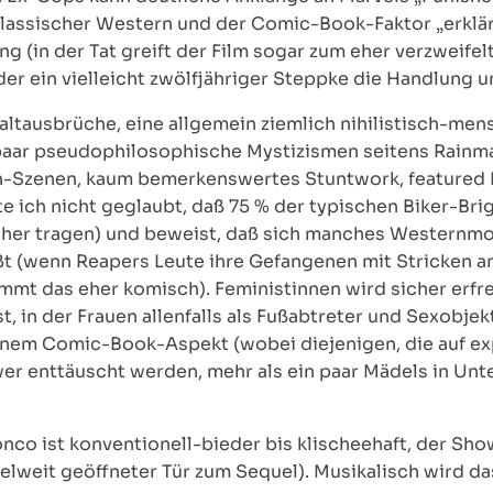
 klassischer Western und der Comic-Book-Faktor „erklä
(in der Tat greift der Film sogar zum eher verzweifelt
r ein vielleicht zwölfjähriger Steppke die Handlung un
altausbrüche, eine allgemein ziemlich nihilistisch-m
 paar pseudophilosophische Mystizismen seitens Rainma
-Szenen, kaum bemerkenswertes Stuntwork, featured Kl
te ich nicht geglaubt, daß 75 % der typischen Biker-Bri
her tragen) und beweist, daß sich manches Westernmot
 (wenn Reapers Leute ihre Gefangenen mit Stricken an
ommt das eher komisch). Feministinnen wird sicher erfr
t, in der Frauen allenfalls als Fußabtreter und Sexobjek
einem Comic-Book-Aspekt (wobei diejenigen, die auf exp
er enttäuscht werden, mehr als ein paar Mädels in Unte
nco ist konventionell-bieder bis klischeehaft, der S
elweit geöffneter Tür zum Sequel). Musikalisch wird da