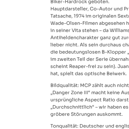
Biker-Hardrock geboten.
Hauptdarsteller, Co-Autor und P
Tatsache, 1974 im originalen Sext
Wade-Olsen-Filmen abgesehen ha
in seiner Vita stehen – da Willia
Antiheldencharakter ganz gut zur
lieber nicht. Als sein durchaus 
die bedeutungslosen B-Klopper „
im zweiten Teil der Serie übernah
scheint Reaper-frei zu sein). Jua
hat, spielt das optische Beiwerk.
Bildqualität: MCP zählt auch nic
„Danger Zone III“ macht keine Aus
ursprüngliche Aspect Ratio darste
„Durchschnittlich“ – wir haben e
gröbere Störungen auskommt.
Tonqualität: Deutscher und engli