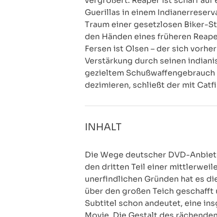
vergrößert. Reaper ist scharf au
Guerillas in einem Indianerreser
Traum einer gesetzlosen Biker-Sta
den Händen eines früheren Reape
Fersen ist Olsen – der sich vorhe
Verstärkung durch seinen indiani
gezieltem Schußwaffengebrauch z
dezimieren, schließt der mit Catf
INHALT
Die Wege deutscher DVD-Anbieter 
den dritten Teil einer mittlerwei
unerfindlichen Gründen hat es die
über den großen Teich geschafft 
Subtitel schon andeutet, eine i
Movie. Die Gestalt des rächenden