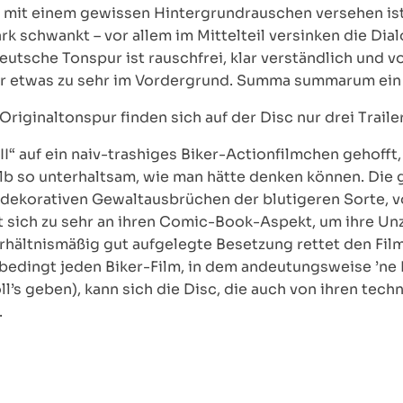
ts mit einem gewissen Hintergrundrauschen versehen ist
rk schwankt – vor allem im Mittelteil versinken die Dial
utsche Tonspur ist rauschfrei, klar verständlich und von
er etwas zu sehr im Vordergrund. Summa summarum ein „
iginaltonspur finden sich auf der Disc nur drei Traile
III“ auf ein naiv-trashiges Biker-Actionfilmchen gehofft
alb so unterhaltsam, wie man hätte denken können. Die 
dekorativen Gewaltausbrüchen der blutigeren Sorte, v
rt sich zu sehr an ihren Comic-Book-Aspekt, um ihre Un
rhältnismäßig gut aufgelegte Besetzung rettet den Fil
nbedingt jeden Biker-Film, in dem andeutungsweise ’ne 
’s geben), kann sich die Disc, die auch von ihren tech
.