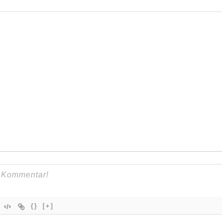
{}
[+]