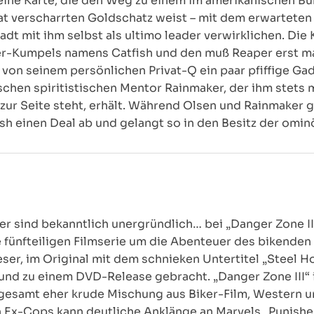
f eine Karte, die den Weg zu einem im amerikanischen B
vat verscharrten Goldschatz weist – mit dem erwartete
dt mit ihm selbst als ultimo leader verwirklichen. Die K
r-Kumpels namens Catfish und den muß Reaper erst mal
r von seinem persönlichen Privat-Q ein paar pfiffige Gad
schen spiritistischen Mentor Rainmaker, der ihm stets
ur Seite steht, erhält. Während Olsen und Rainmaker g
ish einen Deal ab und gelangt so in den Besitz der omi
sind bekanntlich unergründlich… bei „Danger Zone III
le fünfteiligen Filmserie um die Abenteuer des bikende
ser, im Original mit dem schnieken Untertitel „Steel H
und zu einem DVD-Release gebracht. „Danger Zone III“ 
nsgesamt eher krude Mischung aus Biker-Film, Wester
 Ex-Cops kann deutliche Anklänge an Marvels „Punishe