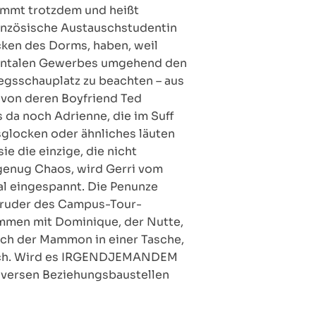
kommt trotzdem und heißt
anzösische Austauschstudentin
cken des Dorms, haben, weil
rizontalen Gewerbes umgehend den
egsschauplatz zu beachten – aus
e von deren Boyfriend Ted
da noch Adrienne, die im Suff
glocken oder ähnliches läuten
e die einzige, die nicht
 genug Chaos, wird Gerri vom
al eingespannt. Die Penunze
 Bruder des Campus-Tour-
ommen mit Dominique, der Nutte,
sich der Mammon in einer Tasche,
hnlich. Wird es IRGENDJEMANDEM
diversen Beziehungsbaustellen