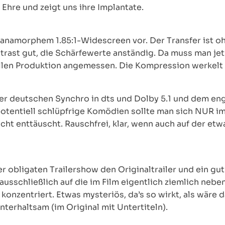
Ehre und zeigt uns ihre Implantate.
n anamorphem 1.85:1-Widescreen vor. Der Transfer ist o
trast gut, die Schärfewerte anständig. Da muss man jetz
uellen Produktion angemessen. Die Kompression werkelt u
 deutschen Synchro in dts und Dolby 5.1 und dem engl
potentiell schlüpfrige Komödien sollte man sich NUR i
ht enttäuscht. Rauschfrei, klar, wenn auch auf der etw
r obligaten Trailershow den Originaltrailer und ein gu
usschließlich auf die im Film eigentlich ziemlich nebe
konzentriert. Etwas mysteriös, da’s so wirkt, als wäre
nterhaltsam (im Original mit Untertiteln).