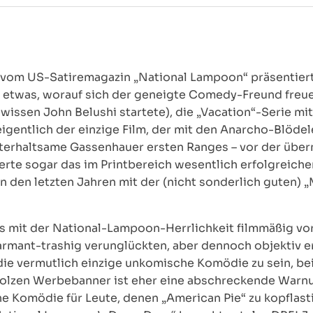
n vom US-Satiremagazin „National Lampoon“ präsentiert
h etwas, worauf sich der geneigte Comedy-Freund freue
ewissen John Belushi startete), die „Vacation“-Serie mi
igentlich der einzige Film, der mit den Anarcho-Blöde
terhaltsame Gassenhauer ersten Ranges – vor der übe
erte sogar das im Printbereich wesentlich erfolgreich
in den letzten Jahren mit der (nicht sonderlich gute
t’s mit der National-Lampoon-Herrlichkeit filmmäßig vo
rmant-trashig verunglückten, aber dennoch objektiv er
die vermutlich einzige unkomische Komödie zu sein, be
tolzen Werbebanner ist eher eine abschreckende Warn
ne Komödie für Leute, denen „American Pie“ zu kopflastig