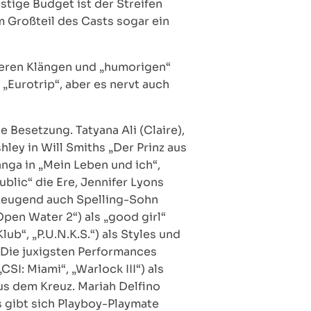
ige Budget ist der Streifen
m Großteil des Casts sogar ein
heren Klängen und „humorigen“
„Eurotrip“, aber es nervt auch
 Besetzung. Tatyana Ali (Claire),
shley in Will Smiths „Der Prinz aus
anga in „Mein Leben und ich“,
blic“ die Ere, Jennifer Lyons
erzeugend auch Spelling-Sohn
Open Water 2“) als „good girl“
ub“, „P.U.N.K.S.“) als Styles und
 Die juxigsten Performances
CSI: Miami“, „Warlock III“) als
us dem Kreuz. Mariah Delfino
s gibt sich Playboy-Playmate