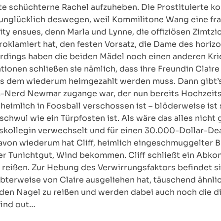
te schüchterne Rachel aufzuheben. Die Prostituierte 
unglücklich deswegen, weil Kommilitone Wang eine fr
ty ensues, denn Marla und Lynne, die offiziösen Zimtzi
proklamiert hat, den festen Vorsatz, die Dame des ho
erdings haben die beiden Mädel noch einen anderen Kri
tionen schließen sie nämlich, dass ihre Freundin Clair
s dem wiederum heimgezahlt werden muss. Dann gibt’s 
-Nerd Newmar zugange war, der nun bereits Hochzeits
imlich in Foosball verschossen ist – blöderweise ist si
chwul wie ein Türpfosten ist. Als wäre das alles nicht
skollegin verwechselt und für einen 30.000-Dollar-De
 davon wiederum hat Cliff, heimlich eingeschmuggelter
er Tunichtgut, Wind bekommen. Cliff schließt ein Abk
u reißen. Zur Hebung des Verwirrungsfaktors befindet 
laubterweise von Claire ausgeliehen hat, täuschend ä
 den Nagel zu reißen und werden dabei auch noch die 
find out…