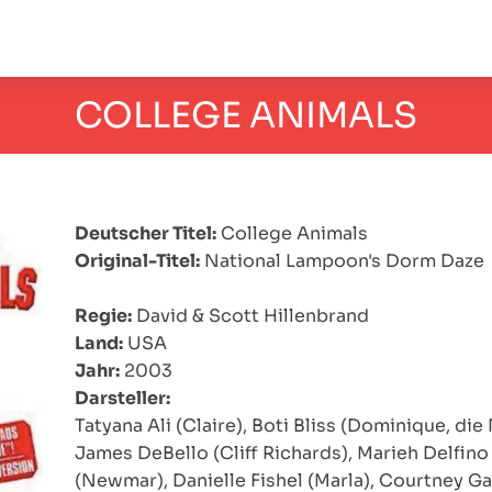
COLLEGE ANIMALS
Deutscher Titel:
College Animals
Original-Titel:
National Lampoon's Dorm Daze
Regie:
David & Scott Hillenbrand
Land:
USA
Jahr:
2003
Darsteller:
Tatyana Ali (Claire), Boti Bliss (Dominique, die
James DeBello (Cliff Richards), Marieh Delfino
(Newmar), Danielle Fishel (Marla), Courtney G