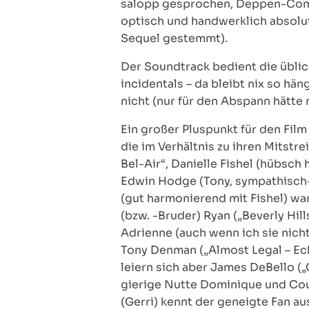
salopp gesprochen, Deppen-Comed
optisch und handwerklich absolut
Sequel gestemmt).
Der Soundtrack bedient die übli
incidentals – da bleibt nix so h
nicht (nur für den Abspann hätte
Ein großer Pluspunkt für den Film
die im Verhältnis zu ihren Mitstrei
Bel-Air“, Danielle Fishel (hübsch
Edwin Hodge (Tony, sympathisch-v
(gut harmonierend mit Fishel) wa
(bzw. -Bruder) Ryan („Beverly Hil
Adrienne (auch wenn ich sie nicht 
Tony Denman („Almost Legal – Ec
leiern sich aber James DeBello („Ca
gierige Nutte Dominique und Cour
(Gerri) kennt der geneigte Fan au