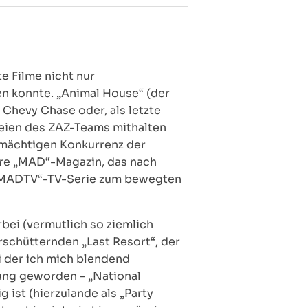
e Filme nicht nur
n konnte. „Animal House“ (der
t Chevy Chase oder, als letzte
leien des ZAZ-Teams mithalten
rmächtigen Konkurrenz der
ere „MAD“-Magazin, das nach
n) „MADTV“-TV-Serie zum bewegten
rbei (vermutlich so ziemlich
schütternden „Last Resort“, der
i der ich mich blendend
ung geworden – „National
 ist (hierzulande als „Party