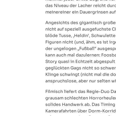
das Niveau der Lacher reicht du
meinereiner ein Dauergrinsen auf
Angesichts des gigantisch großen
nicht auf speziell ausgefuchste C
blöde Tusse, ‚Heldin‘, Schwulette
Figuren nicht (und, ähm, es ist i
der ungelogen „Fußball“ ausgespr
kann auch mal dazulernen: Foosbal
Story quasi in Echtzeit abgespul
geglückten Gags nicht so schwer 
Klinge schwingt (nicht mal die d
anspruchslose, aber nur selten w
Filmisch liefert das Regie-Duo Da
grausam schlechten Horrorheuler
solides Handwerk ab. Das Timin
Kamerafahrten über Dorm-Korridore