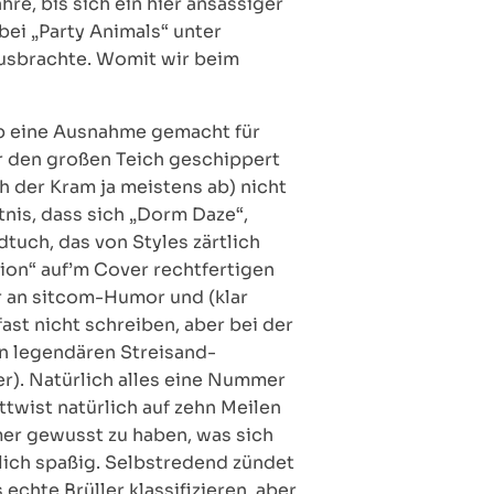
e, bis sich ein hier ansässiger
bei „Party Animals“ unter
usbrachte. Womit wir beim
hab eine Ausnahme gemacht für
ber den großen Teich geschippert
h der Kram ja meistens ab) nicht
tnis, dass sich „Dorm Daze“,
tuch, das von Styles zärtlich
sion“ auf’m Cover rechtfertigen
r an sitcom-Humor und (klar
ast nicht schreiben, aber bei der
n legendären Streisand-
er). Natürlich alles eine Nummer
ttwist natürlich auf zehn Meilen
mer gewusst zu haben, was sich
lich spaßig. Selbstredend zündet
echte Brüller klassifizieren, aber