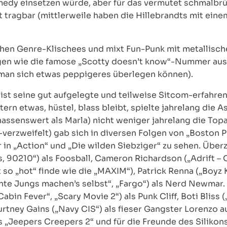
y einsetzen würde, aber für das vermutet schmalbrüst
 tragbar (mittlerweile haben die Hillebrandts mit eine
chen Genre-Klischees und mixt Fun-Punk mit metallisc
ängen wie die famose „Scotty doesn’t know“-Nummer aus 
 man sich etwas peppigeres überlegen können).
 ist seine gut aufgelegte und teilweise Sitcom-erfahrene
tern etwas, hüstel, blass bleibt, spielte jahrelang die A
 hassenswert als Marla) nicht weniger jahrelang die Top
erzweifelt) gab sich in diversen Folgen von „Boston Pu
r in „Action“ und „Die wilden Siebziger“ zu sehen. Üb
ls, 90210“) als Foosball, Cameron Richardson („Adrift – 
so „hot“ finde wie die „MAXIM“), Patrick Renna („Boyz Kl
hte Jungs machen’s selbst“, „Fargo“) als Nerd Newmar.
bin Fever“, „Scary Movie 2“) als Punk Cliff, Boti Bliss („
tney Gains („Navy CIS“) als fieser Gangster Lorenzo a
s „Jeepers Creepers 2“ und für die Freunde des Silikon