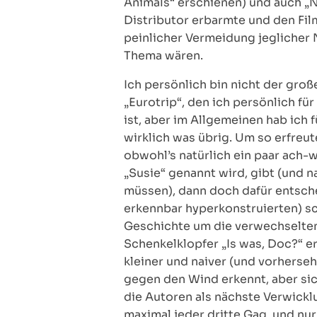
Animals“ erschienen) und auch „N
Distributor erbarmte und den Fil
peinlicher Vermeidung jeglicher
Thema wären.
Ich persönlich bin nicht der gro
„Eurotrip“, den ich persönlich fü
ist, aber im Allgemeinen hab ich 
wirklich was übrig. Um so erfreu
obwohl’s natürlich ein paar ach-
„Susie“ genannt wird, gibt (und n
müssen), dann doch dafür entsche
erkennbar hyperkonstruierten) scr
Geschichte um die verwechselten
Schenkelklopfer „Is was, Doc?“ er
kleiner und naiver (und vorherseh
gegen den Wind erkennt, aber sic
die Autoren als nächste Verwick
maximal jeder dritte Gag, und nur