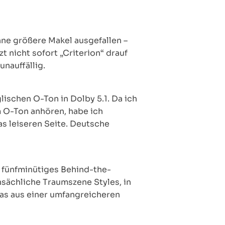
hne größere Makel ausgefallen –
t nicht sofort „Criterion“ drauf
nauffällig.
ischen O-Ton in Dolby 5.1. Da ich
m O-Ton anhören, habe ich
as leiseren Seite. Deutsche
t fünfminütiges Behind-the-
nsächliche Traumszene Styles, in
 das aus einer umfangreicheren