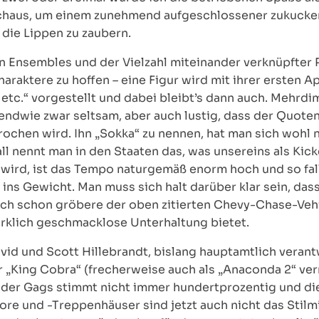
rchaus, um einem zunehmend aufgeschlossener zukucke
 die Lippen zu zaubern.
 Ensembles und der Vielzahl miteinander verknüpfter Pl
haraktere zu hoffen – eine Figur wird mit ihrer ersten 
 etc.“ vorgestellt und dabei bleibt’s dann auch. Mehrdim
rgendwie zwar seltsam, aber auch lustig, dass der Quot
ochen wird. Ihn „Sokka“ zu nennen, hat man sich wohl 
l nennt man in den Staaten das, was unsereins als Kick
t wird, ist das Tempo naturgemäß enorm hoch und so fa
ins Gewicht. Man muss sich halt darüber klar sein, dass
och schon gröbere der oben zitierten Chevy-Chase-Vehik
irklich geschmacklose Unterhaltung bietet.
vid und Scott Hillebrandt, bislang hauptamtlich verantw
 „King Cobra“ (frecherweise auch als „Anaconda 2“ ver
g der Gags stimmt nicht immer hundertprozentig und 
 und -Treppenhäuser sind jetzt auch nicht das Stilmitt