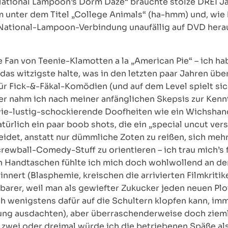
ational Lampoon’s Dorm Daze“ brauchte stolze DREI Jahr
m unter dem Titel „College Animals“ (ha-hmm) und, wie 
 National-Lampoon-Verbindung unaufällig auf DVD hera
ße Fan von Teenie-Klamotten a la „American Pie“ – ich 
r das witzigste halte, was in den letzten paar Jahren ü
für Fick-&-Fäkal-Komödien (und auf dem Level spielt sic
ter nahm ich nach meiner anfänglichen Skepsis zur Kenn
wie-lustig-schockierende Doofheiten wie ein Wichshand
atürlich ein paar boob shots, die ein „special uncut ver
idet, anstatt nur dümmliche Zoten zu reißen, sich meh
ewball-Comedy-Stuff zu orientieren – ich trau mich’s f
 Handtaschen fühlte ich mich doch wohlwollend an de
innert (Blasphemie, kreischen die arrivierten Filmkritik
barer, weil man als gewiefter Zukucker jeden neuen Plo
h wenigstens dafür auf die Schultern klopfen kann, im
lung ausdachten), aber überraschenderweise doch ziem
 zwei oder dreimal würde ich die betriebenen Späße als 