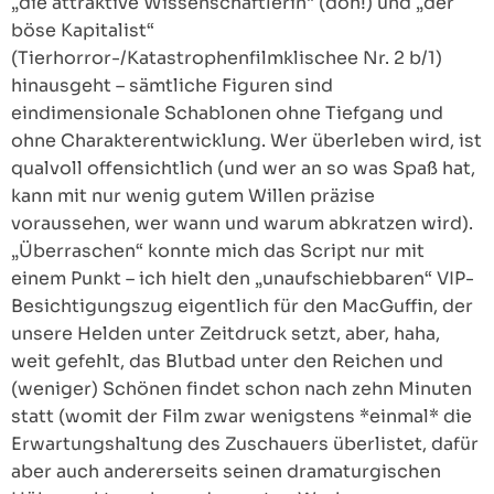
„die attraktive Wissenschaftlerin“ (doh!) und „der
böse Kapitalist“
(Tierhorror-/Katastrophenfilmklischee Nr. 2 b/1)
hinausgeht – sämtliche Figuren sind
eindimensionale Schablonen ohne Tiefgang und
ohne Charakterentwicklung. Wer überleben wird, ist
qualvoll offensichtlich (und wer an so was Spaß hat,
kann mit nur wenig gutem Willen präzise
voraussehen, wer wann und warum abkratzen wird).
„Überraschen“ konnte mich das Script nur mit
einem Punkt – ich hielt den „unaufschiebbaren“ VIP-
Besichtigungszug eigentlich für den MacGuffin, der
unsere Helden unter Zeitdruck setzt, aber, haha,
weit gefehlt, das Blutbad unter den Reichen und
(weniger) Schönen findet schon nach zehn Minuten
statt (womit der Film zwar wenigstens *einmal* die
Erwartungshaltung des Zuschauers überlistet, dafür
aber auch andererseits seinen dramaturgischen