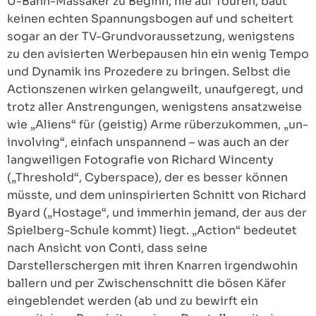
U-Bahn-Massaker zu Beginn, nie auf Touren, baut
keinen echten Spannungsbogen auf und scheitert
sogar an der TV-Grundvoraussetzung, wenigstens
zu den avisierten Werbepausen hin ein wenig Tempo
und Dynamik ins Prozedere zu bringen. Selbst die
Actionszenen wirken gelangweilt, unaufgeregt, und
trotz aller Anstrengungen, wenigstens ansatzweise
wie „Aliens“ für (geistig) Arme rüberzukommen, „un-
involving“, einfach unspannend – was auch an der
langweiligen Fotografie von Richard Wincenty
(„Threshold“, Cyberspace), der es besser können
müsste, und dem uninspirierten Schnitt von Richard
Byard („Hostage“, und immerhin jemand, der aus der
Spielberg-Schule kommt) liegt. „Action“ bedeutet
nach Ansicht von Conti, dass seine
Darstellerschergen mit ihren Knarren irgendwohin
ballern und per Zwischenschnitt die bösen Käfer
eingeblendet werden (ab und zu bewirft ein