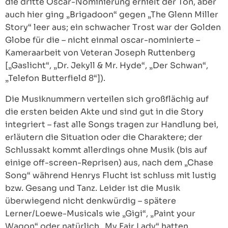
die dritte Oscar-Nominierung erhielt der Ton, aber
auch hier ging „Brigadoon“ gegen „The Glenn Miller
Story“ leer aus; ein schwacher Trost war der Golden
Globe für die – nicht einmal oscar-nominierte –
Kameraarbeit von Veteran Joseph Ruttenberg
[„Gaslicht“, „Dr. Jekyll & Mr. Hyde“, „Der Schwan“,
„Telefon Butterfield 8“]).
Die Musiknummern verteilen sich großflächig auf
die ersten beiden Akte und sind gut in die Story
integriert – fast alle Songs tragen zur Handlung bei,
erläutern die Situation oder die Charaktere; der
Schlussakt kommt allerdings ohne Musik (bis auf
einige off-screen-Reprisen) aus, nach dem „Chase
Song“ während Henrys Flucht ist schluss mit lustig
bzw. Gesang und Tanz. Leider ist die Musik
überwiegend nicht denkwürdig – spätere
Lerner/Loewe-Musicals wie „Gigi“, „Paint your
Wagon“ oder natürlich „My Fair Lady“ hatten