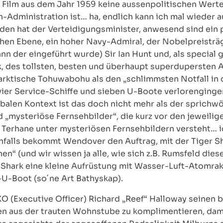
 Film aus dem Jahr 1959 keine aussenpolitischen Wert
sh-Administration ist… ha, endlich kann ich mal wieder
aden hat der Verteidigungsminister, anwesend sind ein
chen Ebene, ein hoher Navy-Admiral, der Nobelpreisträ
nn der eingeführt wurde) Sir Ian Hunt und, als special
 des tollsten, besten und überhaupt superdupersten 
 arktische Tohuwabohu als den „schlimmsten Notfall in 
vier Service-Schiffe und sieben U-Boote verlorengingen,
balen Kontext ist das doch nicht mehr als der sprichwö
nd „mysteriöse Fernsehbilder“, die kurz vor den jeweil
 Terhane unter mysteriösen Fernsehbildern versteht… i
nfalls bekommt Wendover den Auftrag, mit der Tiger S
en“ (und wir wissen ja alle, wie sich z.B. Rumsfeld dies
 Shark eine kleine Aufrüstung mit Wasser-Luft-Atomra
-U-Boot (so´ne Art Bathyskap).
 (Executive Officer) Richard „Reef“ Halloway seinen 
n aus der trauten Wohnstube zu komplimentieren, dami