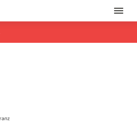
S
ranz