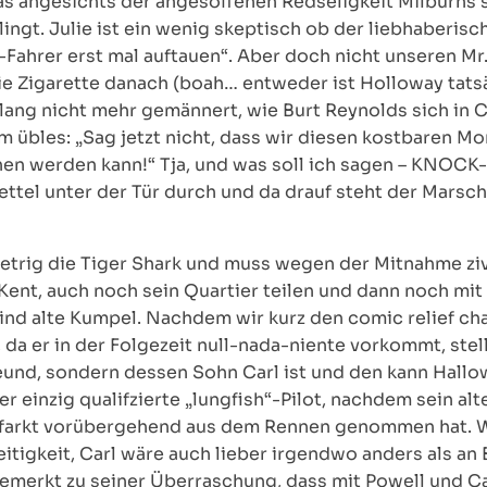
as angesichts der angesoffenen Redseligkeit Milburns s
lingt. Julie ist ein wenig skeptisch ob der liebhaberis
Fahrer erst mal auftauen“. Aber doch nicht unseren Mr
ür die Zigarette danach (boah… entweder ist Holloway tat
lang nicht mehr gemännert, wie Burt Reynolds sich in
m übles: „Sag jetzt nicht, dass wir diesen kostbaren M
en werden kann!“ Tja, und was soll ich sagen – KNOCK
ettel unter der Tür durch und da drauf steht der Marsc
etrig die Tiger Shark und muss wegen der Mitnahme ziv
Kent, auch noch sein Quartier teilen und dann noch mit 
sind alte Kumpel. Nachdem wir kurz den comic relief ch
a er in der Folgezeit null-nada-niente vorkommt, stell
reund, sondern dessen Sohn Carl ist und den kann Hallo
der einzig qualifzierte „lungfish“-Pilot, nachdem sein a
nfarkt vorübergehend aus dem Rennen genommen hat. W
tigkeit, Carl wäre auch lieber irgendwo anders als an 
in bemerkt zu seiner Überraschung, dass mit Powell und 