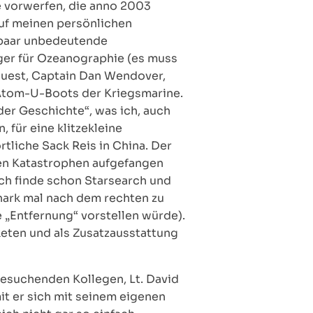
e vorwerfen, die anno 2003
 auf meinen persönlichen
 paar unbedeutende
ger für Ozeanographie (es muss
 guest, Captain Dan Wendover,
Atom-U-Boots der Kriegsmarine.
der Geschichte“, was ich, auch
 für eine klitzekleine
rtliche Sack Reis in China. Der
igen Katastrophen aufgefangen
ch finde schon Starsearch und
hark mal nach dem rechten zu
e „Entfernung“ vorstellen würde).
keten und als Zusatzausstattung
besuchenden Kollegen, Lt. David
t er sich mit seinem eigenen