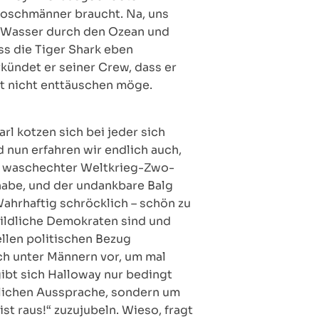
roschmänner braucht. Na, uns
er Wasser durch den Ozean und
ss die Tiger Shark eben
rkündet er seiner Crew, dass er
tzt nicht enttäuschen möge.
rl kotzen sich bei jeder sich
 nun erfahren wir endlich auch,
in waschechter Weltkrieg-Zwo-
habe, und der undankbare Balg
 Wahrhaftig schröcklich – schön zu
bildliche Demokraten sind und
ellen politischen Bezug
äch unter Männern vor, um mal
 gibt sich Halloway nur bedingt
hnlichen Aussprache, sondern um
t raus!“ zuzujubeln. Wieso, fragt