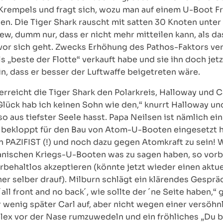
rempels und fragt sich, wozu man auf einem U-Boot F
llen. Die Tiger Shark rauscht mit satten 30 Knoten unt
w, dumm nur, dass er nicht mehr mitteilen kann, als da
s vor sich geht. Zwecks Erhöhung des Pathos-Faktors ve
s „beste der Flotte“ verkauft habe und sie ihn doch je
ein, dass er besser der Luftwaffe beigetreten wäre.
reicht die Tiger Shark den Polarkreis, Halloway und Ca
lück hab ich keinen Sohn wie den,“ knurrt Halloway und
 aus tiefster Seele hasst. Papa Neilsen ist nämlich e
e bekloppt für den Bau von Atom-U-Booten eingesetzt 
ein PAZIFIST (!) und noch dazu gegen Atomkraft zu sein!
kanischen Kriegs-U-Booten was zu sagen haben, so vor
rbehaltlos akzeptieren (könnte jetzt wieder einen aktu
her selber drauf). Milburn schlägt ein klärendes Gespr
 ´all front and no back´, wie sollte der ´ne Seite haben,“
r wenig später Carl auf, aber nicht wegen einer versö
ex vor der Nase rumzuwedeln und ein fröhliches „Du bis