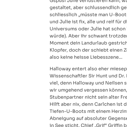
Gspusi Julie verlustieren kann, w
gestaltet, aber schlussendlich ge
schliesslich „müsste man U-Boot-
und Julie ist fix, alle und reif f
Universums oder Julie hat schon 
würde). Aber ihr schwant trotzde
Moment dein Landurlaub gestrich
Klopfer, doch der schiebt einen Z
also keine heisse Liebesszene…
Halloway entert also eher miesep
Wissenschaftler Sir Hunt und Dr. 
viel, denn Halloway und Neilsen 
wir umgehend vergessen können, d
Stubenpartner nicht sein alter F
Hilft aber nix, denn Carlchen ist 
Tiefen-U-Boots mit einem Herzi
Abneigung auf absoluter Gegensei
in See sticht. Chief „Grif“ Griff