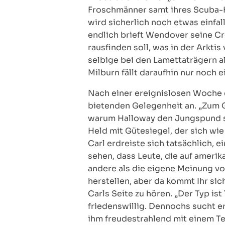
Froschmänner samt ihres Scuba-K
wird sicherlich noch etwas einfa
endlich brieft Wendover seine Cre
rausfinden soll, was in der Arkti
selbige bei den Lamettaträgern al
Milburn fällt daraufhin nur noch 
Nach einer ereignislosen Woche er
bietenden Gelegenheit an. „Zum G
warum Halloway den Jungspund so
Held mit Gütesiegel, der sich wi
Carl erdreiste sich tatsächlich, 
sehen, dass Leute, die auf ameri
andere als die eigene Meinung vo
herstellen, aber da kommt Ihr sic
Carls Seite zu hören. „Der Typ ist
friedenswillig. Dennochs sucht e
ihm freudestrahlend mit einem Tel