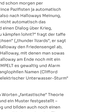
 und schon morgen per
ince Pazifisten ja automatisch
s also nach Halloways Meinung,
m nicht automatisch das
d einen Dialog über Krieg,
u kämpfen lohnt?“ fragt der taffe
sen“ („thunder lizards“, er sagt
 Halloway den Friedensengel ab,
e Halloway, mit denen man sowas
 Halloway am Ende noch mit ein
MMPELT es gewaltig und Alarm
 anglophilen Namen (Clifford
„elektrischer Unterwasser-Sturm“
n Worten „fantastische“ Theorie
und ein Muster festgestellt –
g und bilden auch noch einen