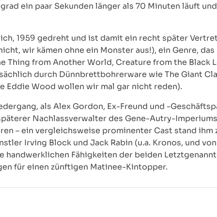
 grad ein paar Sekunden länger als 70 Minuten läuft und
lich, 1959 gedreht und ist damit ein recht später Vert
nicht, wir kämen ohne ein Monster aus!), ein Genre, da
he Thing from Another World, Creature from the Black
ptsächlich durch Dünnbrettbohrerware wie The Giant C
e Eddie Wood wollen wir mal gar nicht reden).
iedergang, als Alex Gordon, Ex-Freund und -Geschäfts
späterer Nachlassverwalter des Gene-Autry-Imperiums, 
eren – ein vergleichsweise prominenter Cast stand ihm 
stler Irving Block und Jack Rabin (u.a. Kronos, und vo
e handwerklichen Fähigkeiten der beiden Letztgenannte
en für einen zünftigen Matinee-Kintopper.