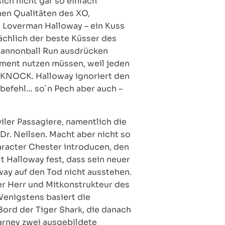
ich nicht gar so einfach
chen Qualitäten des XO,
. Loverman Halloway – ein Kuss
sächlich der beste Küsser des
 Cannonball Run ausdrücken
oment nutzen müssen, weil jeden
-KNOCK. Halloway ignoriert den
hbefehl… so´n Pech aber auch –
iler Passagiere, namentlich die
Dr. Neilsen. Macht aber nicht so
aracter Chester introducen, den
t Halloway fest, dass sein neuer
way auf den Tod nicht ausstehen.
lter Herr und Mitkonstrukteur des
enigstens basiert die
Bord der Tiger Shark, die danach
Carney zwei ausgebildete