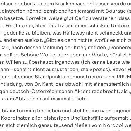
s Neilsen soeben aus dem Krankenhaus entlassen wurde
 eintreffen könne, damit endlich jemand mit Courage (s
n besetze. Korrekterweise gibt Carl zu verstehen, das
 ein Feigling sei, aber das Tragen einer schicken Unifor
 Er gedenke zu bleiben, was Halloway nicht schmeckt un
 anderen auslöst. „Gibt es denn nichts, wofür es sich z
 Carl, nach dessen Meinung der Krieg mit den „Donnerech
ben sollen. Schöne Worte, aber eben nur Worte, bürstet
en Willen zu überhaupt irgendwas (ich kenne Leute wi
kann – scheint nicht auszusterben, die Spezies). Bevor
egenheit seines Standpunkts demonstrieren kann, RRU
Entladung, von Dr. Kent, der obwohl mit einem ziemlich
igen deutsch-Österreichischen Akzent radebrecht, als 
hark zum Abtauchen auf maximale Tiefe.
g brainstorming betrieben und stellt seine nach eigene
ie Koordinaten aller bisherigen Unglücksfälle aufgemalt 
en sich ziemlich genau tausend Meilen vom Nordpol we