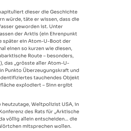
kapituliert dieser die Geschichte
n würde, täte er wissen, dass die
Wasser geworden ist. Unter
ssen der Arktis (ein Ehrenpunkt
hre später ein Atom-U-Boot der
al einen so kurzen wie diesen,
ubarktische Route – besonders,
 das „grösste aller Atom-U-
 in Punkto Überzeugungskraft und
dentifiziertes tauchendes Objekt
läche explodiert – Sinn ergibt
 heutzutage, Weltpolizist USA, in
Konferenz des Rats für „Arktische
da völlig allein entscheiden… die
n Wörtchen mitsprechen wollen.