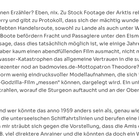
en Erzähler? Eben, nix. Zu Stock Footage der Arktis re
ry und gibt zu Protokoll, dass sich der mächtig wunder
lebten Handelsroute, sowohl zu Lande als auch unter 
oote befördern Fracht und Passagiere unter den Eisma
sage, dass dies tatsächlich möglich ist, wie einige Ja
 aber kaum einen abendfüllenden Film ausmacht, nicht m
wasser-Katastrophen das allgemeine Vertrauen in die s
ezenter nod an badmovies.de-Mottopatron Theodore?),
 Form wenig eindrucksvoller Modellaufnahmen, die sich
odzilla-Film „messen“ können, dargelegt wird. Ein uni
trahlen, worauf die Sturgeon auftaucht und an der Oberf
und wer könnte das anno 1959 anders sein als, genau wie
die unterseeischen Schiffahrtslinien und berufen eine 
 mir sträubt sich gegen die Vorstellung, dass die Amis 
B. viel direktere Anrainer und die könnten da doch ei