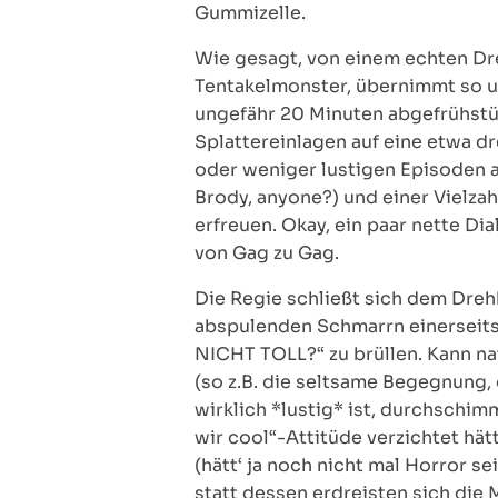
Gummizelle.
Wie gesagt, von einem echten Dre
Tentakelmonster, übernimmt so u
ungefähr 20 Minuten abgefrühstüc
Splattereinlagen auf eine etwa d
oder weniger lustigen Episoden a
Brody, anyone?) und einer Vielza
erfreuen. Okay, ein paar nette Di
von Gag zu Gag.
Die Regie schließt sich dem Dreh
abspulenden Schmarrn einerseit
NICHT TOLL?“ zu brüllen. Kann na
(so z.B. die seltsame Begegnung,
wirklich *lustig* ist, durchschi
wir cool“-Attitüde verzichtet hät
(hätt‘ ja noch nicht mal Horror s
statt dessen erdreisten sich d