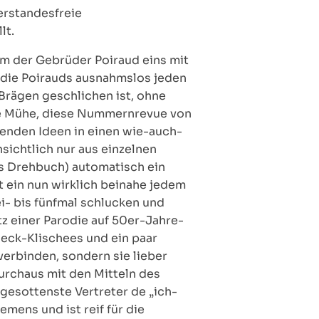
erstandesfreie
lt.
m der Gebrüder Poiraud eins mit
 die Poirauds ausnahmslos jeden
Brägen geschlichen ist, ohne
rte Mühe, diese Nummernrevue von
genden Ideen in einen wie-auch-
sichtlich nur aus einzelnen
es Drehbuch) automatisch ein
t ein nun wirklich beinahe jedem
i- bis fünfmal schlucken und
tz einer Parodie auf 50er-Jahre-
eck-Klischees und ein paar
erbinden, sondern sie lieber
durchaus mit den Mitteln des
gesottenste Vertreter de „ich-
emens und ist reif für die