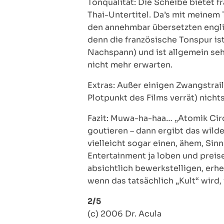
Tonqualität: Die Scheibe bietet f
Thai-Untertitel. Da’s mit meinem 
den annehmbar übersetzten englis
denn die französische Tonspur is
Nachspann) und ist allgemein seh
nicht mehr erwarten.
Extras: Außer einigen Zwangstra
Plotpunkt des Films verrät) nichts
Fazit: Muwa-ha-haa… „Atomik Cir
goutieren – dann ergibt das wil
vielleicht sogar einen, ähem, Sin
Entertainment ja loben und preise
absichtlich bewerkstelligen, erhe
wenn das tatsächlich „Kult“ wird, 
2/5
(c) 2006 Dr. Acula