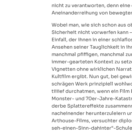
nicht zu verantworten, denn eine
Aneinanderreihung von bewegten B
Wobei man, wie sich schon aus o
Sicherheit nicht vorwerfen kann 
Einfall, der ihnen in einer schl
Ansehen seiner Tauglichkeit in 
manchmal pfiffigen, manchmal zum
immer-gearteten Kontext zu setzen
Vignetten ohne wirklichen Narra
Kultfilm ergibt. Nun gut, bei gew
schrägen Werk prinzipiell wohlwo
tiiiief durchatmen, wenn ein Fil
Monster- und 70er-Jahre-Katastr
derbe Splattereffekte zusammenrü
nacheinender herunterzuleiern und
Arthouse-Films, versuchter diplo
seh-einen-Sinn-dahinter“-Schule a