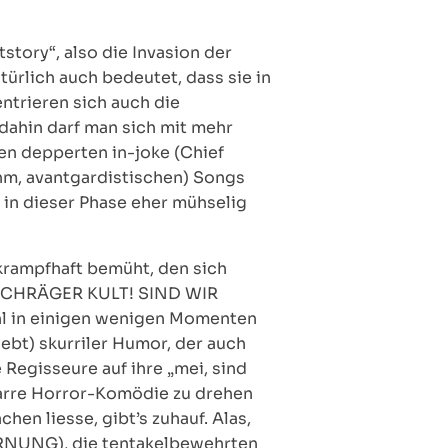
tory“, also die Invasion der
rlich auch bedeutet, dass sie in
ntrieren sich auch die
 dahin darf man sich mit mehr
en depperten in-joke (Chief
ähm, avantgardistischen) Songs
m in dieser Phase eher mühselig
 krampfhaft bemüht, den sich
! SCHRÄGER KULT! SIND WIR
ohl in einigen wenigen Momenten
ebt) skurriler Humor, der auch
Regisseure auf ihre „mei, sind
izarre Horror-Komödie zu drehen
hen liesse, gibt’s zuhauf. Alas,
RNUNG), die tentakelbewehrten