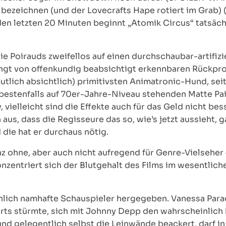
u bezeichnen (und der Lovecrafts Hape rotiert im Gra
 den letzten 20 Minuten beginnt „Atomik Circus“ tatsäch
e Poirauds zweifellos auf einen durchschaubar-artifizi
ngt von offenkundig beabsichtigt erkennbaren Rückproj
tlich absichtlich) primitivsten Animatronic-Hund, sei
bestenfalls auf 70er-Jahre-Niveau stehenden Matte Pain
, vielleicht sind die Effekte auch für das Geld nicht 
aus, dass die Regisseure das so, wie’s jetzt aussieht, g
 die hat er durchaus nötig.
nz ohne, aber auch nicht aufregend für Genre-Vielseher
zentriert sich der Blutgehalt des Films im wesentliche
lich namhafte Schauspieler hergegeben. Vanessa Paradi
harts stürmte, sich mit Johnny Depp den wahrscheinlich
d gelegentlich selbst die Leinwände beackert, darf in