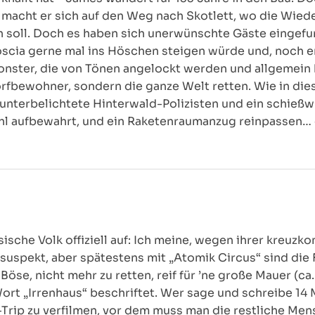
 macht er sich auf den Weg nach Skotlett, wo die Wie
n soll. Doch es haben sich unerwünschte Gäste eingefu
scia gerne mal ins Höschen steigen würde und, noch e
monster, die von Tönen angelockt werden und allgemein
rfbewohner, sondern die ganze Welt retten. Wie in die
unterbelichtete Hinterwald-Polizisten und ein schießw
l aufbewahrt, und ein Raketenraumanzug reinpassen… 
sische Volk offiziell auf: Ich meine, wegen ihrer kreuzk
uspekt, aber spätestens mit „Atomik Circus“ sind die 
Böse, nicht mehr zu retten, reif für ’ne große Mauer (ca
ort „Irrenhaus“ beschriftet. Wer sage und schreibe 14 
rip zu verfilmen, vor dem muss man die restliche Mens