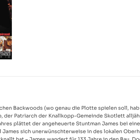
hen Backwoods (wo genau die Plotte spielen soll, hab i
, der Patriarch der Knallkopp-Gemeinde Skotlett alljähr
Jahres plättet der angeheuerte Stuntman James bei ein
 James sich unerwünschterweise in des lokalen Oberh
nallt hat – James wandert für 133 Jahre in den Bau. Do