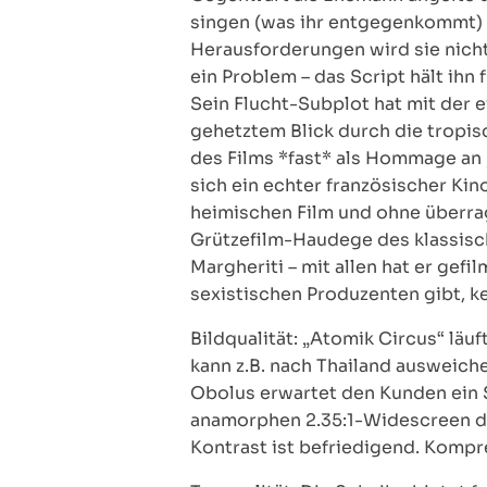
singen (was ihr entgegenkommt) u
Herausforderungen wird sie nicht
ein Problem – das Script hält ihn 
Sein Flucht-Subplot hat mit der ei
gehetztem Blick durch die tropis
des Films *fast* als Hommage an „
sich ein echter französischer Kin
heimischen Film und ohne überrage
Grützefilm-Haudege des klassisch
Margheriti – mit allen hat er gef
sexistischen Produzenten gibt, k
Bildqualität: „Atomik Circus“ läu
kann z.B. nach Thailand ausweiche
Obolus erwartet den Kunden ein S
anamorphen 2.35:1-Widescreen dar
Kontrast ist befriedigend. Kompre