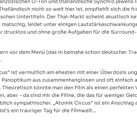
ranzösischen O-Ton und thailändische Synchro jeweils i
Thailändisch nicht so weit hier ist, empfiehlt sich die 
chen Untertiteln. Der Thai-Markt scheint akustisch k
t matschig, leidet unter einigen Lautstärkeschwankun
r drucklos und ohne große Aufgaben für die Surround-S
ilern vor dem Menü (das in beinahe schon deutscher Tr
.
cus“ ist vermutlich am ehesten mit einer Überdosis u
de Panoptikum aus zusammenhanglosen und oft einfach 
n. Theoretisch könnte man den Film als einen perfekten
n, aber – da sind mir die Filme, die das für weniger Ge
blich sympathischer. „Atomik Circus“ ist ein Anschlag 
ist’s ein trauriger Tag für die Filmwelt…