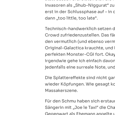
Invasoren als „Shub-Niggurat“ z
erst in der Schlussphase auf – in
dann „too little, too late“.
Technisch-handwerklich setzen di
Crowd zufriedenzustellen. Das fä
den vermutlich (und ebenso vermu
Original-Galactica krauchte, und 
perfekten Monster-CGI fort. Okay
irgendwie gehe ich einfach davon 
jedenfalls eine surreale Note, und
Die Splattereffekte sind nicht ga
wieder Köpfungen. Wie gesagt kon
Massakerszene.
Für den Schmu haben sich erstaun
Sängerin mit „Joe le Taxi“ die C
Gegenwart als Ehemann angelte un