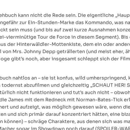
hbuch kann nicht die Rede sein. Die eigentliche „Haupts
ngefähr zur Ein-Stunden-Marke das Kommando, was natü
kt sein muss (und bis auf zwei kurze Ausnahmen konze
rei-vierminütige Tour de Force in diesem Segment). Bis
us der Hinterwäldler-Mottenkiste, dem ein oder ander
hl von Mrs. Johnny Depp geträllerten (und meist eher, 
aloge gibt’s noch, aber insgesamt schleppt sich der Fil
buch nahtlos an – sie ist konfus, wild umherspringend,
s todernst abzufilmen und gleichzeitig „SCHAUT HER
türlich nicht funktionieren und tut’s auch nicht – obw
 die James mit dem Redneck mit Norman-Bates-Tick erl
mmert und aufzeigt, was möglich gewesen wäre, wenn die 
ten und sich primär darauf konzentriert hätten, eine b
ein können) – schräge Charaktere, aus denen sich was mac
ie Macher sogar im Showdown noch darauf (SPOILER-WA