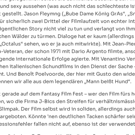
nd sexy aussehen (was auch nicht das schlechteste ist
 gestellt. Jason Fleymng („Bube Dame König GrAs“, „Snat
für sicherlich zwei Drittel der Filmlaufzeit von echter I
gentlichen Story nicht viel zu tun und verlangt von ihm 
chen Wälder zu türmen. Dialoge hat er kaum (allerding
Octalus“ sehen, wo er ja auch mitwirkte). Mit Jean-Pie
o-Veteran, der schon 1971 mit Dario Argento filmte, an
nde internationale Erfolge agierte. Mit Venantino Venan
en italienischen Schundfilms in den Dienst der Sache – 
ilmt. Und Benoît Poelvoorde, der hier mit Gusto den wi
ennen wir alle aus dem legendären „Mann beißt Hund“.
ft gerade auf dem Fantasy Film Fest – wer den Film fürs 
n, wo die Firma J-Bics den Streifen für verhältnismässi
limpak. Der Film selbst wird in soliden, allerdings au
geboten. Könnte ’nen deutlichen Tacken schärfer sein,
ssionsfehler fallen nicht auf, ebenso ist der verwendet