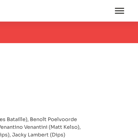
s Bataille), Benoît Poelvoorde
Venantino Venantini (Matt Kelso),
hips), Jacky Lambert (Dips)