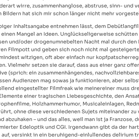
 derart wirre, zusammenhanglose, abstruse, sinn- und v
ildern hat sich mir schon länger nicht mehr vorgestel
biger Inhaltsangabe entnehmen lässt, dem Debütlangfil
– einen Mangel an Ideen. Unglückseligerweise schütten
aflosen und/oder drogenumnebelten Nacht mal durch den 
ihren Filmpott und geben sich noch nicht mal gesteige
indest witzigen, oft aber einfach nur kopfpatscherre
. Vielmehr setzen sie darauf, dass aus einer ganz offen
tive (sprich: ein zusammenhängendes, nachvollziehbar
issen Audienzen mag sowas ja funktionieren, aber selbs
llend eingestellter Filmfreak wie meinereiner muss dre
m Elemente einer tragischen Liebesgeschichte, den Ansa
ophenfilme, Holzhammerhumor, Musicaleinlagen, Redn
hrt, ohne diese verschiedenen Sujets miteinander zu v
 abzuhaken – und das alles, weil man ist ja Franzose, 
mierter Edeloptik und CGI. Irgendwann gibt da der hart
uf, versinkt in ein beruhigend-einlullendes delirium tr