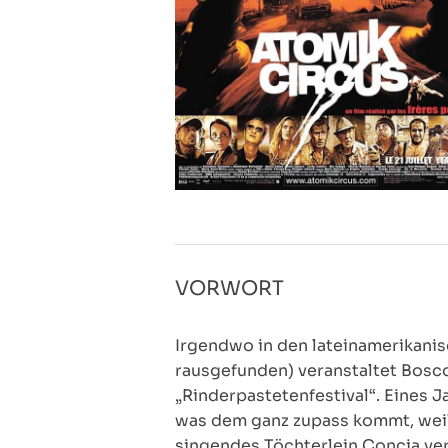
VORWORT
Irgendwo in den lateinamerikanisc
rausgefunden) veranstaltet Bosco
„Rinderpastetenfestival“. Eines 
was dem ganz zupass kommt, weil
singendes Töchterlein Concia verk