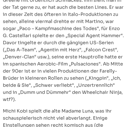
Greene mit ordentlich Schmackes. Ihm sieht man in
der Tat gerne zu, er hat auch die besten Lines. Er war
in dieser Zeit des öfteren in Italo-Produktionen zu
sehen, alleine viermal drehte er mit Martino, war
sogar „Paco – Kampfmaschine des Todes“, für Enzo
G. Castellari spielte er den „Special Agent Hammer“.
Davor tingelte er durch die gängigen US-Serien
(„Das A-Team“, „Agentin mit Herz“, „Falcon Crest“,
„Denver-Clan“ usw.), seine erste Hauptrolle hatte er
im spanischen Aerobic-Film „Pulsaciones“. Ab Mitte
der 90er ist er in vielen Produktionen der Farelly-
Brüder in kleineren Rollen zu sehen („Kingpin“, „Ich,
beide & Sie“, „Schwer verliebt“, „Unzertrennlich“
und in „Dumm und Dümmehr“ den Wheelchair Ninja,
wtf?).
Michi Kobi spielt die alte Madame Luna, was ihr
schauspielerisch nicht viel abverlangt. Einige
Einstellungen sehen recht komisch aus (die