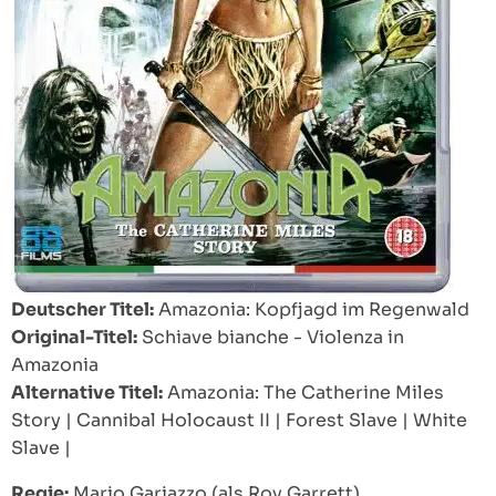
Deutscher Titel:
Amazonia: Kopfjagd im Regenwald
Original-Titel:
Schiave bianche - Violenza in
Amazonia
Alternative Titel:
Amazonia: The Catherine Miles
Story
|
Cannibal Holocaust II
|
Forest Slave
|
White
Slave
|
Regie:
Mario Gariazzo (als Roy Garrett)