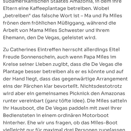
südamerikanischen Staates Amazonia, in dem ihre
Eltern eine Kaffeeplantage betreiben. Wobei
„betreiben“ das falsche Wort ist – Ma und Pa Miles
frönen dem fröhlichen Müßiggang, während die
Arbeit von Mama Miles Schwester und ihrem
Ehemann, den De Vegas, geleistet wird.
Zu Catherines Eintreffen herrscht allerdings Eitel
Freude Sonnenschein, auch wenn Papa Miles im
Kreise seiner Lieben zugibt, dass die De Vegas die
Plantage besser betreiben als er es könnte und auf
der Hand liegt, dass das gegenwärtige Arrangement
eins der Pärchen klar bevorteilt. Nichtsdestotrotz
wird aber ein gemeinsames Picknick den Amazonas
runter vereinbart (ganz töfte Idee). Die Miles satteln
ihr Hausboot, die De Vegas paddeln mit zwei ihrer
Bediensteten in einem ordinären Motorboot
hinterher. Ehe wir uns fragen, ob das Miles-Boot
vielleicht nur für maximal drei Personen zugelassen