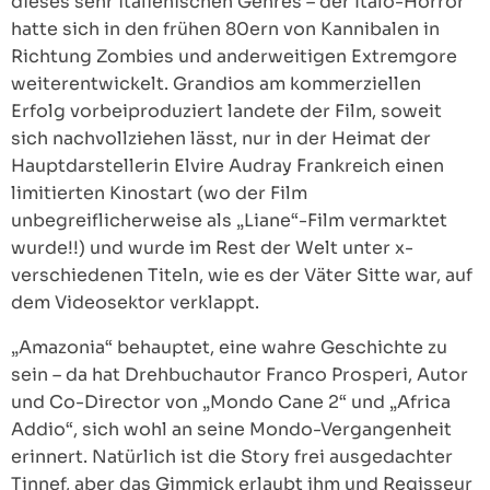
dieses sehr italienischen Genres – der Italo-Horror
hatte sich in den frühen 80ern von Kannibalen in
Richtung Zombies und anderweitigen Extremgore
weiterentwickelt. Grandios am kommerziellen
Erfolg vorbeiproduziert landete der Film, soweit
sich nachvollziehen lässt, nur in der Heimat der
Hauptdarstellerin Elvire Audray Frankreich einen
limitierten Kinostart (wo der Film
unbegreiflicherweise als „Liane“-Film vermarktet
wurde!!) und wurde im Rest der Welt unter x-
verschiedenen Titeln, wie es der Väter Sitte war, auf
dem Videosektor verklappt.
„Amazonia“ behauptet, eine wahre Geschichte zu
sein – da hat Drehbuchautor Franco Prosperi, Autor
und Co-Director von „Mondo Cane 2“ und „Africa
Addio“, sich wohl an seine Mondo-Vergangenheit
erinnert. Natürlich ist die Story frei ausgedachter
Tinnef, aber das Gimmick erlaubt ihm und Regisseur