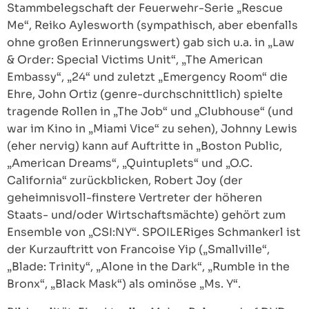
Stammbelegschaft der Feuerwehr-Serie „Rescue
Me“, Reiko Aylesworth (sympathisch, aber ebenfalls
ohne großen Erinnerungswert) gab sich u.a. in „Law
& Order: Special Victims Unit“, „The American
Embassy“, „24“ und zuletzt „Emergency Room“ die
Ehre, John Ortiz (genre-durchschnittlich) spielte
tragende Rollen in „The Job“ und „Clubhouse“ (und
war im Kino in „Miami Vice“ zu sehen), Johnny Lewis
(eher nervig) kann auf Auftritte in „Boston Public,
„American Dreams“, „Quintuplets“ und „O.C.
California“ zurückblicken, Robert Joy (der
geheimnisvoll-finstere Vertreter der höheren
Staats- und/oder Wirtschaftsmächte) gehört zum
Ensemble von „CSI:NY“. SPOILERiges Schmankerl ist
der Kurzauftritt von Francoise Yip („Smallville“,
„Blade: Trinity“, „Alone in the Dark“, „Rumble in the
Bronx“, „Black Mask“) als ominöse „Ms. Y“.