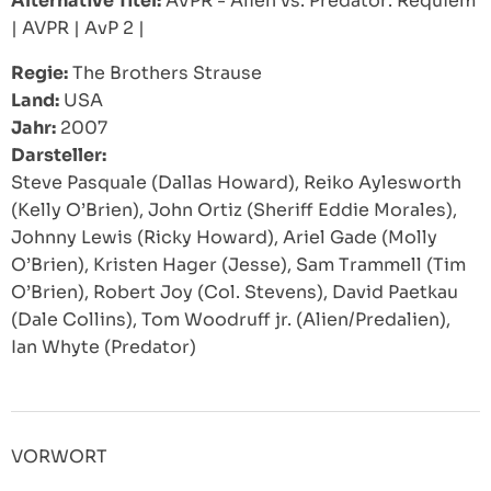
Alternative Titel:
AVPR - Alien vs. Predator: Requiem
|
AVPR
|
AvP 2
|
Regie:
The Brothers Strause
Land:
USA
Jahr:
2007
Darsteller:
Steve Pasquale (Dallas Howard), Reiko Aylesworth
(Kelly O’Brien), John Ortiz (Sheriff Eddie Morales),
Johnny Lewis (Ricky Howard), Ariel Gade (Molly
O’Brien), Kristen Hager (Jesse), Sam Trammell (Tim
O’Brien), Robert Joy (Col. Stevens), David Paetkau
(Dale Collins), Tom Woodruff jr. (Alien/Predalien),
Ian Whyte (Predator)
VORWORT