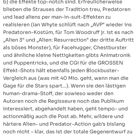
b) die Effekte top-notch sind. Erfreulicherweise
blieben die Strauses der Tradition treu, Predatoren
und lead aliens per man-in-suit-Effekten zu
realisieren (Ian Whyte schlüft nach „AVP“ wieder ins
Predatoren-Kostüm, für Tom Woodruff jr. ist es nach
„Alien 3“ und „Alien: Resurrection“ der dritte Auftritt
als böses Monster), für Facehugger, Chestburster
und ähnliche kleine Nettigkeiten gibts Animatronik
und Puppentricks, und die CGI für die GROSSEN
Effekt-Shots hält ebenfalls jeden Blockbuster-
Vergleich aus (was mit 40 Mio. geht, wenn man die
Gage für die Stars spart…). Wenn sie den lästigen
human-drama-Stoff, der sowieso weder den
Autoren noch die Regisseure noch das Publikum
interessiert, abgehandelt haben, geht tempo- und
actionmäßig auch die Post ab. Mehr, wildere und
härtere Alien- und Predator-Action gab’s bislang
noch nicht – klar, das ist der totale Gegenentwurf zu