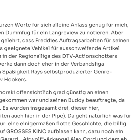
rzen Worte für sich alleine Anlass genug für mich,
n Dummfug für ein Langreview zu notieren. Aber
 gelehrt, dass Freddies Auftragsarbeiten für seinen
s geeignete Vehikel für ausschweifende Artikel
 in der Regionalliga des DTV-Actionschotters
werke dann doch eher in der Verbandsliga
n Spaßigkeit Rays selbstproduzierter Genre-
w Hookers.
norski offensichtlich grad günstig an einen
gekommen war und seinen Buddy beauftragte, da
 Es wurden insgesamt drei, dieser hier,
en auch hier in der Pipe). Da geht natürlich was für
: eine einigermaßen flotte Geschichte, die billig
 auf GROSSES KINO aufblasen kann, dazu noch ein
l Gerard, „Airwolf“-Arkangel Alex Cord und dem eh