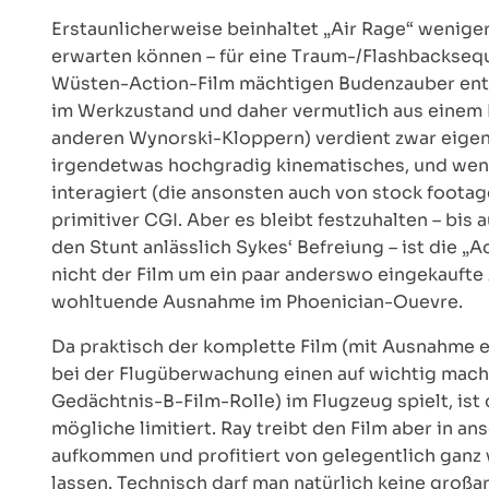
Erstaunlicherweise beinhaltet „Air Rage“ weniger
erwarten können – für eine Traum-/Flashbackseq
Wüsten-Action-Film mächtigen Budenzauber entle
im Werkzustand und daher vermutlich aus einem 
anderen Wynorski-Kloppern) verdient zwar eigene
irgendetwas hochgradig kinematisches, und wen
interagiert (die ansonsten auch von stock foota
primitiver CGI. Aber es bleibt festzuhalten – bis
den Stunt anlässlich Sykes‘ Befreiung – ist die „
nicht der Film um ein paar anderswo eingekauft
wohltuende Ausnahme im Phoenician-Ouevre.
Da praktisch der komplette Film (mit Ausnahme e
bei der Flugüberwachung einen auf wichtig macht
Gedächtnis-B-Film-Rolle) im Flugzeug spielt, ist
mögliche limitiert. Ray treibt den Film aber in 
aufkommen und profitiert von gelegentlich ganz w
lassen. Technisch darf man natürlich keine großar