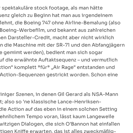
 spektakuläre stock footage, als man hätte
uenz gleich zu Beginn hat man aus irgendeinem
hnt, die Boeing 747 ohne Airline-Bemalung (also
Boeing-Werbefilm, und bekannt aus zahlreichen
n Darsteller-Credit, macht aber nicht wirklich
n die Maschine mit der SR-71 und den Abfangjägern
ge gemimt werden), bedient man sich sogar
 auf die erwähnte Auftaktsequenz – und vermutlich
Action“ komplett *für* „Air Rage“ entstanden und
e Action-Sequenzen gestrickt worden. Schon eine
iniger Szenen, in denen Gil Gerard als NSA-Mann
; also so ’ne klassische Lance-Henriksen-
 die Action auf das eben in einem solchen Setting
ansehnlichem Tempo voran, lässt kaum Langeweile
itzigen Dialogen, die sich O’Bannon hat einfallen
tigen Kniffe erwarten, das ist alles zweckmäßig-