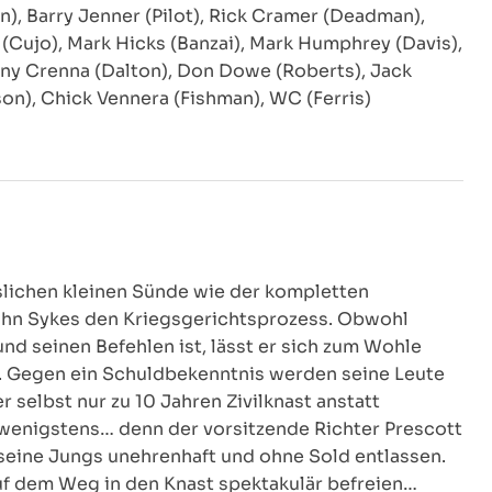
), Barry Jenner (Pilot), Rick Cramer (Deadman),
(Cujo), Mark Hicks (Banzai), Mark Humphrey (Davis),
ny Crenna (Dalton), Don Dowe (Roberts), Jack
n), Chick Vennera (Fishman), WC (Ferris)
ässlichen kleinen Sünde wie der kompletten
hn Sykes den Kriegsgerichtsprozess. Obwohl
nd seinen Befehlen ist, lässt er sich zum Wohle
n. Gegen ein Schuldbekenntnis werden seine Leute
 selbst nur zu 10 Jahren Zivilknast anstatt
r wenigstens… denn der vorsitzende Richter Prescott
d seine Jungs unehrenhaft und ohne Sold entlassen.
uf dem Weg in den Knast spektakulär befreien…