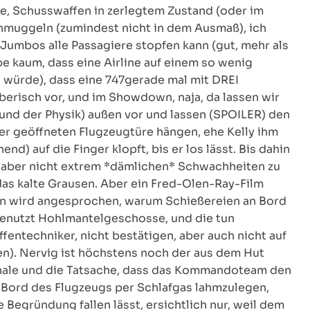
te, Schusswaffen in zerlegtem Zustand (oder im
hmuggeln (zumindest nicht in dem Ausmaß), ich
 Jumbos alle Passagiere stopfen kann (gut, mehr als
ube kaum, dass eine Airline auf einem so wenig
n würde), dass eine 747gerade mal mit DREI
erisch vor, und im Showdown, naja, da lassen wir
(und der Physik) außen vor und lassen (SPOILER) den
er geöffneten Flugzeugtüre hängen, ehe Kelly ihm
nd) auf die Finger klopft, bis er los lässt. Bis dahin
n, aber nicht extrem *dämlichen* Schwachheiten zu
das kalte Grausen. Aber ein Fred-Olen-Ray-Film
hin wird angesprochen, warum Schießereien an Bord
benutzt Hohlmantelgeschosse, und die tun
fentechniker, nicht bestätigen, aber auch nicht auf
n). Nervig ist höchstens noch der aus dem Hut
Finale und die Tatsache, dass das Kommandoteam den
n Bord des Flugzeugs per Schlafgas lahmzulegen,
 Begründung fallen lässt, ersichtlich nur, weil dem