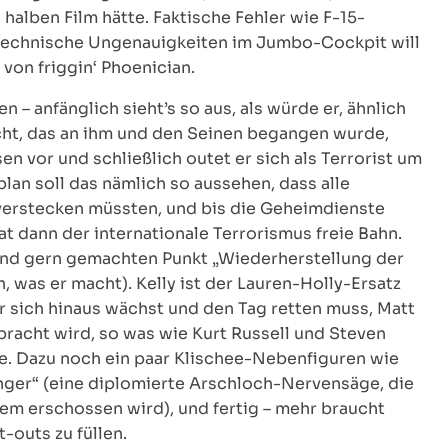
halben Film hätte. Faktische Fehler wie F-15-
er technische Ungenauigkeiten im Jumbo-Cockpit will
n von friggin‘ Phoenician.
 – anfänglich sieht’s so aus, als würde er, ähnlich
echt, das an ihm und den Seinen begangen wurde,
n vor und schließlich outet er sich als Terrorist um
lan soll das nämlich so aussehen, dass alle
verstecken müssten, und bis die Geheimdienste
 dann der internationale Terrorismus freie Bahn.
t und gern gemachten Punkt „Wiederherstellung der
, was er macht). Kelly ist der Lauren-Holly-Ersatz
r sich hinaus wächst und den Tag retten muss, Matt
gebracht wird, so was wie Kurt Russell und Steven
ne. Dazu noch ein paar Klischee-Nebenfiguren wie
enger“ (eine diplomierte Arschloch-Nervensäge, die
dem erschossen wird), und fertig – mehr braucht
-outs zu füllen.