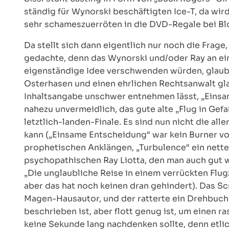
ständig für Wynorski beschäftigten Ice-T, da w
sehr schameszuerröten in die DVD-Regale bei Bl
Da stellt sich dann eigentlich nur noch die Fra
gedachte, denn das Wynorski und/oder Ray an ein
eigenständige Idee verschwenden würden, glaubt
Osterhasen und einen ehrlichen Rechtsanwalt glau
Inhaltsangabe unschwer entnehmen lässt, „Einsa
nahezu unvermeidlich, das gute alte „Flug in Ge
letztlich-landen-Finale. Es sind nun nicht die al
kann („Einsame Entscheidung“ war kein Burner vo
prophetischen Anklängen, „Turbulence“ ein nette
psychopathischen Ray Liotta, den man auch gut w
„Die unglaubliche Reise in einem verrückten Flug
aber das hat noch keinen dran gehindert). Das S
Magen-Hausautor, und der ratterte ein Drehbuch
beschrieben ist, aber flott genug ist, um einen r
keine Sekunde lang nachdenken sollte, denn etli