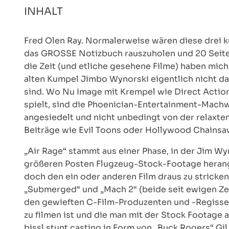
INHALT
Fred Olen Ray. Normalerweise wären diese drei ku
das GROSSE Notizbuch rauszuholen und 20 Seite
die Zeit (und etliche gesehene Filme) haben mich
alten Kumpel Jimbo Wynorski eigentlich nicht da
sind. Wo Nu Image mit Krempel wie Direct Action
spielt, sind die Phoenician-Entertainment-Mach
angesiedelt und nicht unbedingt von der relaxte
Beiträge wie Evil Toons oder Hollywood Chainsa
„Air Rage“ stammt aus einer Phase, in der Jim Wy
größeren Posten Flugzeug-Stock-Footage heran
doch den ein oder anderen Film draus zu stricken.
„Submerged“ und „Mach 2“ (beide seit ewigen Zeit
den gewieften C-Film-Produzenten und -Regisseur
zu filmen ist und die man mit der Stock Footage
bissl stunt casting in Form von „Buck Rogers“ Gi