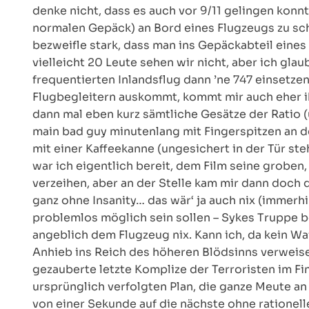
denke nicht, dass es auch vor 9/11 gelingen konn
normalen Gepäck) an Bord eines Flugzeugs zu sc
bezweifle stark, dass man ins Gepäckabteil eines
vielleicht 20 Leute sehen wir nicht, aber ich gla
frequentierten Inlandsflug dann ’ne 747 einsetze
Flugbegleitern auskommt, kommt mir auch eher ib
dann mal eben kurz sämtliche Gesätze der Ratio 
main bad guy minutenlang mit Fingerspitzen an d
mit einer Kaffeekanne (ungesichert in der Tür stehe
war ich eigentlich bereit, dem Film seine grobe
verzeihen, aber an der Stelle kam mir dann doch 
ganz ohne Insanity… das wär‘ ja auch nix (immer
problemlos möglich sein sollen – Sykes Truppe 
angeblich dem Flugzeug nix. Kann ich, da kein Waf
Anhieb ins Reich des höheren Blödsinns verweise
gezauberte letzte Komplize der Terroristen im 
ursprünglich verfolgten Plan, die ganze Meute a
von einer Sekunde auf die nächste ohne rationelle