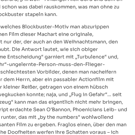
ird schon was dabei rauskommen, was man ohne zu
ockbuster stapeln kann.
ge, welches Blockbuster-Motiv man abzurippen
en Film dieser Machart eine originale,
 nur der, der auch an den Weihnachtsmann, den
bt. Die Antwort lautet, wie sich obiger
me Entscheidung“ garniert mit „Turbulence“ und,
fahr“-ungelernte-Person-muss-den-Flieger-
lerschlechtesten Vorbilder, denen man nacheifern
r dem Herrn, aber ein passabler Actionfilm mit
r kleiner Reißer, getragen von einem hübsch
egkucken konnte; naja, und „Flug in Gefahr“… seit
zeug“ kann man das eigentlich nicht mehr bringen,
cript erdachte Sean O’Bannon, Phoenicians Leib- und
 runter, das mit „by the numbers“ wohlwollend
asanten Film zu ergeben. Fraglos einen, über den man
che Doofheiten werfen ihre Schatten voraus – ich