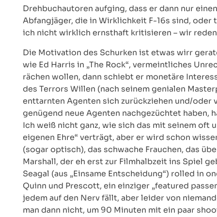
Drehbuchautoren aufging, dass er dann nur einen 
Abfangjäger, die in Wirklichkeit F-16s sind, od
ich nicht wirklich ernsthaft kritisieren – wir rede
Die Motivation des Schurken ist etwas wirr geraten
wie Ed Harris in „The Rock“, vermeintliches Unr
rächen wollen, dann schiebt er monetäre Interesse
des Terrors Willen (nach seinem genialen Masterp
enttarnten Agenten sich zurückziehen und/oder 
genügend neue Agenten nachgezüchtet haben, hat
Ich weiß nicht ganz, wie sich das mit seinem of
eigenen Ehre“ verträgt, aber er wird schon wissen
(sogar optisch), das schwache Frauchen, das übe
Marshall, der eh erst zur Filmhalbzeit ins Spiel 
Seagal (aus „Einsame Entscheidung“) rolled in o
Quinn und Prescott, ein einziger „featured pass
jedem auf den Nerv fällt, aber leider von nieman
man dann nicht, um 90 Minuten mit ein paar shoot