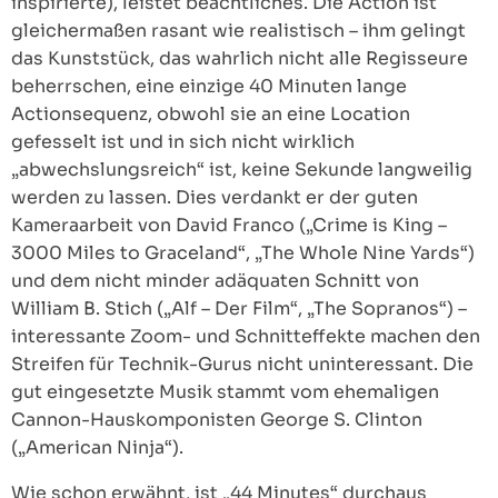
inspirierte), leistet beachtliches. Die Action ist
gleichermaßen rasant wie realistisch – ihm gelingt
das Kunststück, das wahrlich nicht alle Regisseure
beherrschen, eine einzige 40 Minuten lange
Actionsequenz, obwohl sie an eine Location
gefesselt ist und in sich nicht wirklich
„abwechslungsreich“ ist, keine Sekunde langweilig
werden zu lassen. Dies verdankt er der guten
Kameraarbeit von David Franco („Crime is King –
3000 Miles to Graceland“, „The Whole Nine Yards“)
und dem nicht minder adäquaten Schnitt von
William B. Stich („Alf – Der Film“, „The Sopranos“) –
interessante Zoom- und Schnitteffekte machen den
Streifen für Technik-Gurus nicht uninteressant. Die
gut eingesetzte Musik stammt vom ehemaligen
Cannon-Hauskomponisten George S. Clinton
(„American Ninja“).
Wie schon erwähnt, ist „44 Minutes“ durchaus