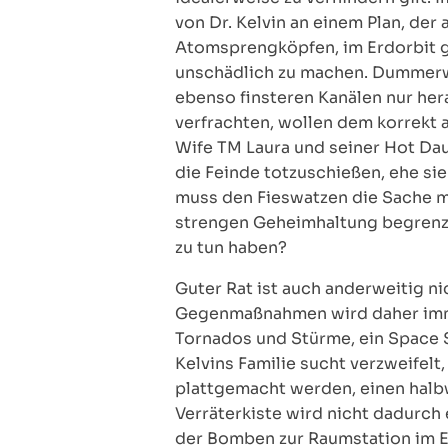
von Dr. Kelvin an einem Plan, der 
Atomsprengköpfen, im Erdorbit g
unschädlich zu machen. Dummerwe
ebenso finsteren Kanälen nur he
verfrachten, wollen dem korrekt a
Wife TM Laura und seiner Hot Dau
die Feinde totzuschießen, ehe si
muss den Fieswatzen die Sache m
strengen Geheimhaltung begrenzt.
zu tun haben?
Guter Rat ist auch anderweitig nic
Gegenmaßnahmen wird daher immer
Tornados und Stürme, ein Space 
Kelvins Familie sucht verzweifelt
plattgemacht werden, einen halb
Verräterkiste wird nicht dadurch 
der Bomben zur Raumstation im 