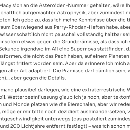
Macy sich an die Asteroiden-Nummer gehalten, wäre ih
chaftlich aufgemachter Astrophysik, aber zumindest n
oten. Ich gebe zu, dass ich meine Kenntnisse über di
aum überwiegend aus Perry-Rhodan-Heften habe, aber se
 wissenschaftlich nicht pauschal vollständig haltbar sei
insofern etwas gegen die Grundprämisse, als dass ich si
Sekunde irgendwo im All eine Supernova stattfinden, d.h
nsformen, die nicht das Pech haben, auf einem Planeten
längst fritiert worden sein. Aber da erinnere ich mich a
en aller Art adaptiert: Die Prämisse darf dämlich sein, 
en)… aber gegen die Details.
emand plausibel darlegen, wie eine extraterrestrische
ll. Wetterbeeinflussung glaub ich ja noch, aber tekton
 und Monde platzen wie die Eierschalen, aber wir rede
 möge er mir bitte noch dezidiert auseinandersetzen, w
chtgeschwindigkeit unterwegs (das postuliert zumindes
und 200 Lichtjahre entfernt festlegt) – was ich schon ma