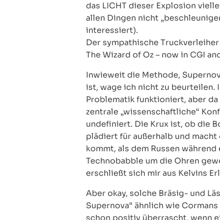
das LICHT dieser Explosion viellei
allen Dingen nicht „beschleunige
interessiert).
Der sympathische Truckverleihe
The Wizard of Oz – now in CGI an
Inwieweit die Methode, Supernov
ist, wage ich nicht zu beurteilen.
Problematik funktioniert, aber da
zentrale „wissenschaftliche“ Konf
undefiniert. Die Krux ist, ob di
plädiert für außerhalb und macht
kommt, als dem Russen während e
Technobabble um die Ohren gewor
erschließt sich mir aus Kelvins E
Aber okay, solche Bräsig- und Lä
Supernova“ ähnlich wie Cormans 9
schon positiv überrascht, wenn 