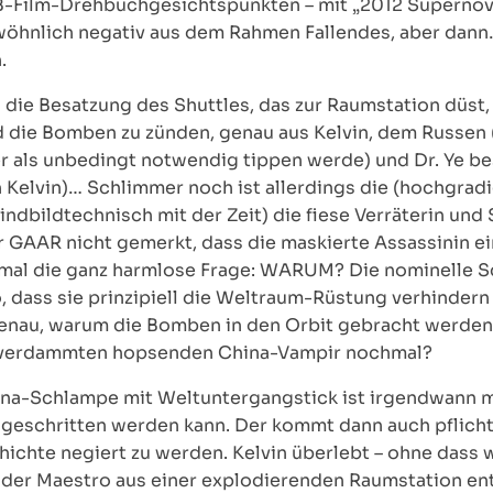
s B-Film-Drehbuchgesichtspunkten – mit „2012 Supernov
wöhnlich negativ aus dem Rahmen Fallendes, aber dann…
.
 die Besatzung des Shuttles, das zur Raumstation düst,
die Bomben zu zünden, genau aus Kelvin, dem Russen
er als unbedingt notwendig tippen werde) und Dr. Ye b
 Kelvin)… Schlimmer noch ist allerdings die (hochgrad
indbildtechnisch mit der Zeit) die fiese Verräterin und 
GAAR nicht gemerkt, dass die maskierte Assassinin ei
inmal die ganz harmlose Frage: WARUM? Die nominelle Sc
so, dass sie prinzipiell die Weltraum-Rüstung verhinder
 genau, warum die Bomben in den Orbit gebracht werden
 zum verdammten hopsenden China-Vampir nochmal?
hina-Schlampe mit Weltuntergangstick ist irgendwann m
geschritten werden kann. Der kommt dann auch pflich
ichte negiert zu werden. Kelvin überlebt – ohne dass 
 der Maestro aus einer explodierenden Raumstation en