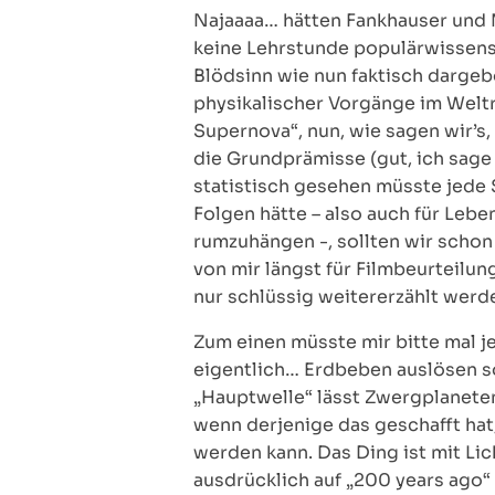
Najaaaa… hätten Fankhauser und 
keine Lehrstunde populärwissens
Blödsinn wie nun faktisch dargeb
physikalischer Vorgänge im Weltr
Supernova“, nun, wie sagen wir’s,
die Grundprämisse (gut, ich sage 
statistisch gesehen müsste jede 
Folgen hätte – also auch für Lebe
rumzuhängen -, sollten wir schon 
von mir längst für Filmbeurteilung
nur schlüssig weitererzählt werd
Zum einen müsste mir bitte mal j
eigentlich… Erdbeben auslösen so
„Hauptwelle“ lässt Zwergplaneten
wenn derjenige das geschafft hat,
werden kann. Das Ding ist mit Li
ausdrücklich auf „200 years ago“ 