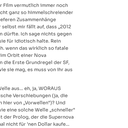
r Film vermutlich immer noch
icht ganz so himmelschreiender
e tieferen Zusammenhänge
lbst mir fällt auf, dass „2012
n dürfte. Ich sage nichts gegen
e für idiotisch halte. Rein
. wenn das wirklich so fatale
 im Orbit einer Nova
n die Erste Grundregel der SF,
wie sie mag, es muss von ihr aus
 Welle aus… eh, ja, WORAUS
ische Verschiebungen (ja, die
n hier von „Vorwellen“)? Und
ie eine solche Welle „schneller“
t der Prolog, der die Supernova
l nicht für ’nen Dollar kaufe…