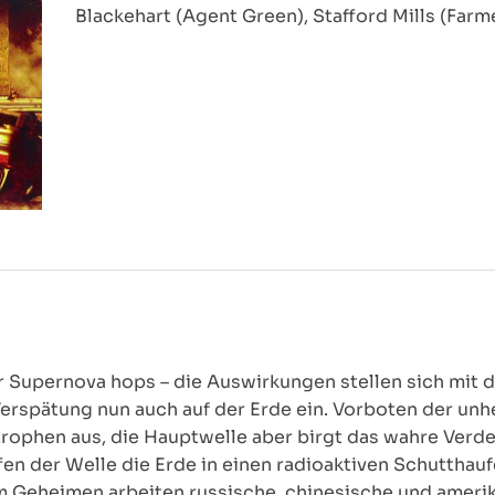
Blackehart (Agent Green), Stafford Mills (Far
r Supernova hops – die Auswirkungen stellen sich mit 
erspätung nun auch auf der Erde ein. Vorboten der un
trophen aus, die Hauptwelle aber birgt das wahre Ver
n der Welle die Erde in einen radioaktiven Schutthauf
 Im Geheimen arbeiten russische, chinesische und ameri