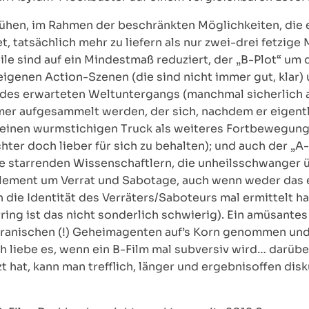
ühen, im Rahmen der beschränkten Möglichkeiten, die e
 tatsächlich mehr zu liefern als nur zwei-drei fetzige M
e sind auf ein Mindestmaß reduziert, der „B-Plot“ um 
eigenen Action-Szenen (die sind nicht immer gut, klar)
es erwarteten Weltuntergangs (manchmal sicherlich arg 
er aufgesammelt werden, der sich, nachdem er eigentli
einen wurmstichigen Truck als weiteres Fortbewegungs
er doch lieber für sich zu behalten); und auch der „A-P
starrenden Wissenschaftlern, die unheilsschwanger üb
r-Element um Verrat und Sabotage, auch wenn weder das 
n die Identität des Verräters/Saboteurs mal ermittelt ha
ing ist das nicht sonderlich schwierig). Ein amüsantes 
iranischen (!) Geheimagenten auf’s Korn genommen un
h liebe es, wenn ein B-Film mal subversiv wird… darüb
t hat, kann man trefflich, länger und ergebnisoffen disk