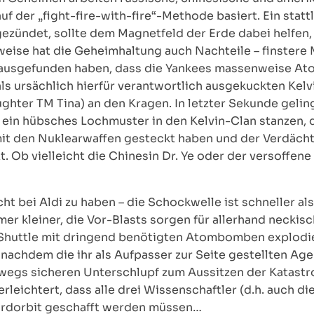
auf der „fight-fire-with-fire“-Methode basiert. Ein stat
ezündet, sollte dem Magnetfeld der Erde dabei helfen
ise hat die Geheimhaltung auch Nachteile – finstere M
rausgefunden haben, dass die Yankees massenweise At
ls ursächlich hierfür verantwortlich ausgekuckten Kelv
ghter TM Tina) an den Kragen. In letzter Sekunde geli
e ein hübsches Lochmuster in den Kelvin-Clan stanzen, 
it den Nuklearwaffen gesteckt haben und der Verdächti
 Ob vielleicht die Chinesin Dr. Ye oder der versoffen
ht bei Aldi zu haben – die Schockwelle ist schneller als
 kleiner, die Vor-Blasts sorgen für allerhand neckis
Shuttle mit dringend benötigten Atombomben explodie
, nachdem die ihr als Aufpasser zur Seite gestellten A
wegs sicheren Unterschlupf zum Aussitzen der Katastr
erleichtert, dass alle drei Wissenschaftler (d.h. auch
Erdorbit geschafft werden müssen…