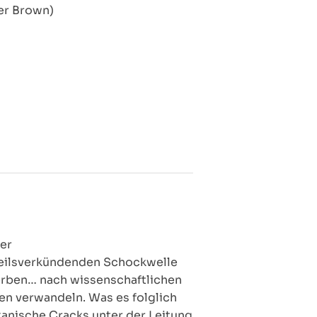
mer Brown)
der
heilsverkündenden Schockwelle
derben… nach wissenschaftlichen
en verwandeln. Was es folglich
kanische Cracks unter der Leitung