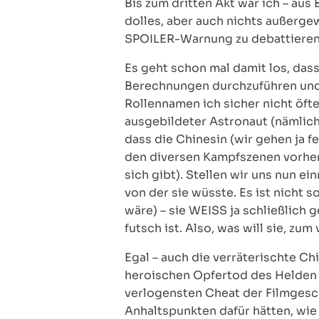
Bis zum dritten Akt war ich – au
dolles, aber auch nichts außerge
SPOILER-Warnung zu debattieren
Es geht schon mal damit los, dass
Berechnungen durchzuführen und 
Rollennamen ich sicher nicht öft
ausgebildeter Astronaut (nämlich
dass die Chinesin (wir gehen ja fe
den diversen Kampfszenen vorher 
sich gibt). Stellen wir uns nun e
von der sie wüsste. Es ist nicht 
wäre) – sie WEISS ja schließlich
futsch ist. Also, was will sie,
Egal – auch die verräterischte C
heroischen Opfertod des Helden 
verlogensten Cheat der Filmgesch
Anhaltspunkten dafür hätten, wie