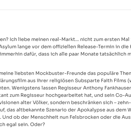
n? Ich liebe meinen real-Markt… nicht zum ersten Mal f
sylum lange vor dem offiziellen Release-Termin in die 
immerhin dafür, dass ich alle paar Monate tatsächlich 
s meine liebsten Mockbuster-Freunde das populäre The
lärungsfilm aus ihrer religiösen Subsparte Faith Films (
n. Wenigstens lassen Regisseur Anthony Fankhauser, 
tant zum Regisseur hochgearbeitet hat, und sein Co-Au
ionen alter Völker, sondern beschränken sich – zehn-z
auf, das altbekannte Szenario der Apokalypse aus dem
en. Und ob der Menschheit nun Felsbrocken oder die Au
ich egal sein. Oder?