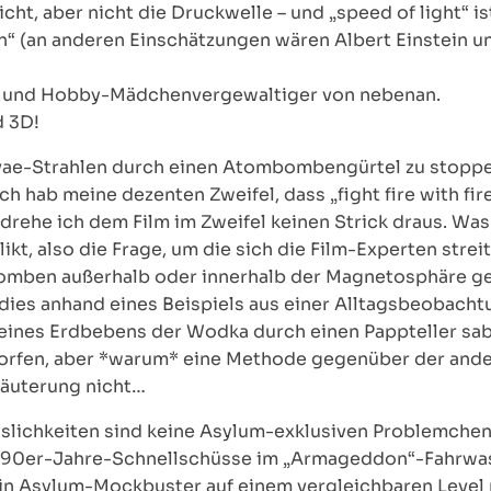
cht, aber nicht die Druckwelle – und „speed of light“ ist
n“ (an anderen Einschätzungen wären Albert Einstein un
r und Hobby-Mädchenvergewaltiger von nebenan.
d 3D!
ae-Strahlen durch einen Atombombengürtel zu stoppen,
 Ich hab meine dezenten Zweifel, dass „fight fire with f
 drehe ich dem Film im Zweifel keinen Strick draus. Wa
likt, also die Frage, um die sich die Film-Experten stre
e Bomben außerhalb oder innerhalb der Magnetosphäre g
 dies anhand eines Beispiels aus einer Alltagsbeobacht
ines Erdbebens der Wodka durch einen Pappteller sabb
fen, aber *warum* eine Methode gegenüber der anderen
rläuterung nicht…
sslichkeiten sind keine Asylum-exklusiven Problemchen 
0er-Jahre-Schnellschüsse im „Armageddon“-Fahrwasser (
ein Asylum-Mockbuster auf einem vergleichbaren Level