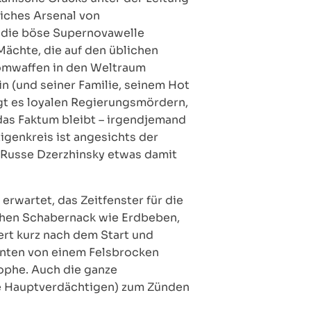
tliches Arsenal von
, die böse Supernovawelle
ächte, die auf den üblichen
omwaffen in den Weltraum
in (und seiner Familie, seinem Hot
ngt es loyalen Regierungsmördern,
das Faktum bleibt – irgendjemand
genkreis ist angesichts der
e Russe Dzerzhinsky etwas damit
 erwartet, das Zeitfenster für die
chen Schabernack wie Erdbeben,
rt kurz nach dem Start und
genten von einem Felsbrocken
ophe. Auch die ganze
 die Hauptverdächtigen) zum Zünden